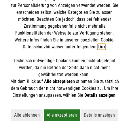
zur Personalisierung von Anzeigen verwendet werden. Sie
entscheiden selbst, welche Kategorien Sie zulassen
möchten. Beachten Sie jedoch, dass bei fehlender
Zustimmung gegebenenfalls nicht mehr alle
Funktionalitäten der Webseite zur Verfügung stehen.
Weitere Infos finden Sie in unseren speziellen Cookie-
Datenschutzhinweisen unter folgendem
Link
.
Erste Hilfe bei älteren Menschen
Technisch notwendige Cookies können nicht abgelehnt
Darauf müssen Sie achten, wenn ein älterer
werden, da ein Betrieb der Seite dann nicht mehr
gewährleistet werden kann.
Mensch in Not gerät.
Mit dem Klick auf
Alle akzeptieren
stimmen Sie zusätzlich
dem Gebrauch der nicht notwendigen Cookies zu. Um Ihre
Einstellungen anzupassen, wählen Sie
Details anzeigen
.
Alle ablehnen
Alle akzeptieren
Details anzeigen
Lehnt alle nicht-essentiellen Cookies ab
Akzeptiert alle Cookies einschließl
Öffnet detaillie
Vielleicht interessiert Sie auch... ?