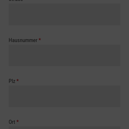
Hausnummer
*
Plz
*
Ort
*