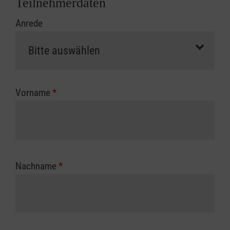
Teilnehmerdaten
Kursbeginn vorliegen müssen. Andernfalls
Anrede
erfolgt eine Abrechnung der vollen Kursgebühr
als Selbstzahler.
Die notwendigen Formulare für die
Kostenübernahme erhalten Sie bei der für Sie
zuständigen Berufsgenossenschaft oder
Vorname
*
Unfallkasse.
Nachname
*