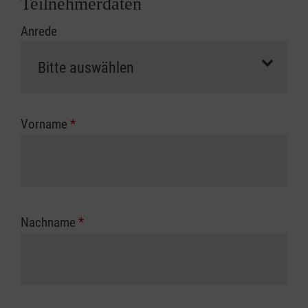
Teilnehmerdaten
Kursbeginn vorliegen müssen. Andernfalls
Anrede
erfolgt eine Abrechnung der vollen Kursgebühr
als Selbstzahler.
Die notwendigen Formulare für die
Kostenübernahme erhalten Sie bei der für Sie
zuständigen Berufsgenossenschaft oder
Vorname
*
Unfallkasse.
Nachname
*