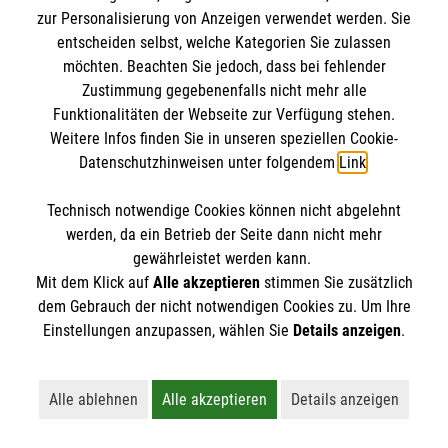
klären auf.
zur Personalisierung von Anzeigen verwendet werden. Sie
entscheiden selbst, welche Kategorien Sie zulassen
möchten. Beachten Sie jedoch, dass bei fehlender
Zustimmung gegebenenfalls nicht mehr alle
Funktionalitäten der Webseite zur Verfügung stehen.
Weitere Infos finden Sie in unseren speziellen Cookie-
Datenschutzhinweisen unter folgendem
Link
.
Technisch notwendige Cookies können nicht abgelehnt
werden, da ein Betrieb der Seite dann nicht mehr
gewährleistet werden kann.
Mit dem Klick auf
Alle akzeptieren
stimmen Sie zusätzlich
dem Gebrauch der nicht notwendigen Cookies zu. Um Ihre
Einstellungen anzupassen, wählen Sie
Details anzeigen
.
Erste Hilfe bei älteren Menschen
Darauf müssen Sie achten, wenn ein älterer
Alle ablehnen
Alle akzeptieren
Details anzeigen
Lehnt alle nicht-essentiellen Cookies ab
Akzeptiert alle Cookies einschließl
Öffnet detaillie
Mensch in Not gerät.