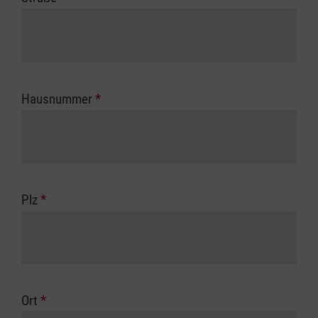
Hausnummer
*
Plz
*
Ort
*