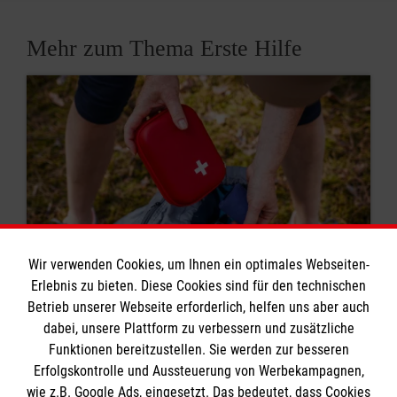
Mehr zum Thema Erste Hilfe
Wir verwenden Cookies, um Ihnen ein optimales Webseiten-
Erlebnis zu bieten. Diese Cookies sind für den technischen
Betrieb unserer Webseite erforderlich, helfen uns aber auch
8 Erste-Hilfe-Mythen
dabei, unsere Plattform zu verbessern und zusätzliche
Funktionen bereitzustellen. Sie werden zur besseren
Rund um das Thema Erste Hilfe kursieren viele
Erfolgskontrolle und Aussteuerung von Werbekampagnen,
Mythen. Was stimmt? Was ist überholt? Wir
wie z.B. Google Ads, eingesetzt. Das bedeutet, dass Cookies