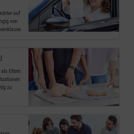
wärter auf
ngig von
heinklasse.
d
 als Eltern
ituationen
tig zu
ngen