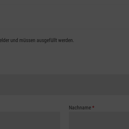
fsgenossenschaft / Unfallkasse nutzen, beachten Sie bitte, da
felder und müssen ausgefüllt werden.
ng der vollen Kursgebühr als Selbstzahler.
me erhalten Sie bei der für Sie zuständigen Berufsgenossensch
Nachname
*