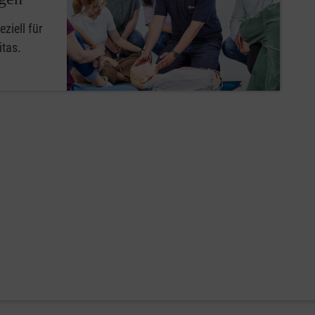
ziell für
itas.