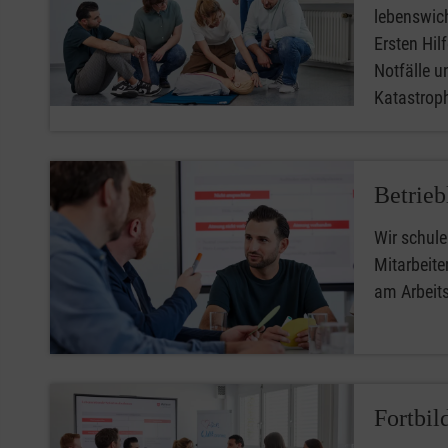
lebenswic
Ersten Hilfe
Notfälle u
Katastro
Betrieb
Wir schule
Mitarbeiter
am Arbeit
Fortbil