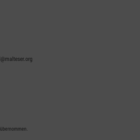
d@malteser.org
se übernommen.