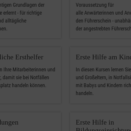
htigen Grundlagen der
Voraussetzung für
 erlernt - für richtige
alle Anwärterinnen und An
nd alltägliche
den Führerschein - unabhä
phen.
der angestrebten Führersc
liche Ersthelfer
Erste Hilfe am Kin
n Ihre Mitarbeiterinnen und
In diesen Kursen lernen Sie
, damit sie bei Notfällen
und Großeltern, in Notfalls
splatz handeln können.
mit Babys und Kindern rich
handeln.
dungen
Erste Hilfe in
Bildungseinrichtu