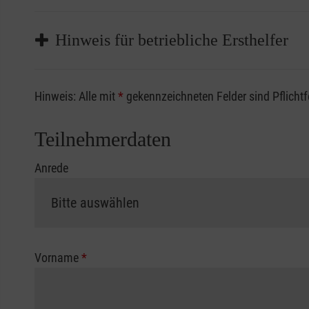
Hinweis für betriebliche Ersthelfer
Sofern Sie ein Kostenübernahmeverfahren Ihrer Beru
Hinweis: Alle mit
*
gekennzeichneten Felder sind Pflicht
vorliegen müssen. Andernfalls erfolgt eine Abrechnu
Die notwendigen Formulare für die Kostenübernah
Teilnehmerdaten
Anrede
Vorname
*