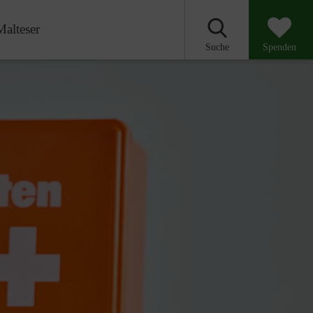
Malteser
Suche
Spenden