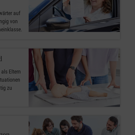
wärter auf
ngig von
heinklasse.
d
 als Eltern
ituationen
tig zu
ngen