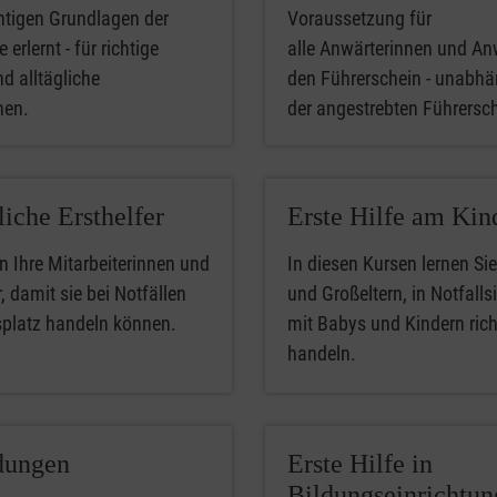
htigen Grundlagen der
Voraussetzung für
 erlernt - für richtige
alle Anwärterinnen und An
nd alltägliche
den Führerschein - unabhä
phen.
der angestrebten Führersc
liche Ersthelfer
Erste Hilfe am Kin
n Ihre Mitarbeiterinnen und
In diesen Kursen lernen Sie
, damit sie bei Notfällen
und Großeltern, in Notfalls
splatz handeln können.
mit Babys und Kindern rich
handeln.
dungen
Erste Hilfe in
Bildungseinrichtu