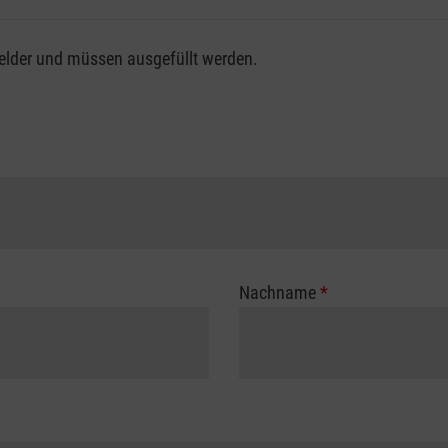
fsgenossenschaft / Unfallkasse nutzen, beachten Sie bitte, da
felder und müssen ausgefüllt werden.
ng der vollen Kursgebühr als Selbstzahler.
me erhalten Sie bei der für Sie zuständigen Berufsgenossensch
Nachname
*