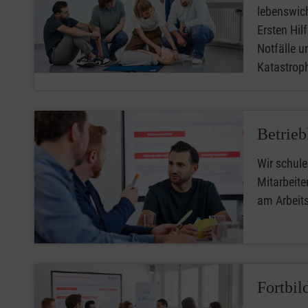
lebenswic
Ersten Hilfe
Notfälle u
Katastro
Betrieb
Wir schule
Mitarbeiter
am Arbeit
Fortbil