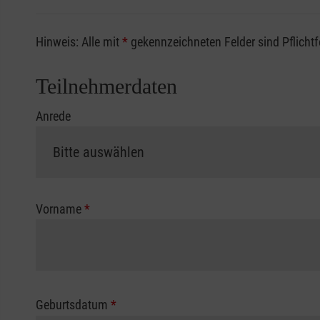
Sofern Sie ein Kostenübernahmeverfahren Ihrer Beru
Hinweis: Alle mit
*
gekennzeichneten Felder sind Pflicht
vorliegen müssen. Andernfalls erfolgt eine Abrechnu
Die notwendigen Formulare für die Kostenübernah
Teilnehmerdaten
Anrede
Vorname
*
Geburtsdatum
*