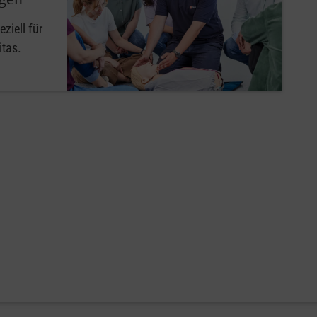
ziell für
itas.