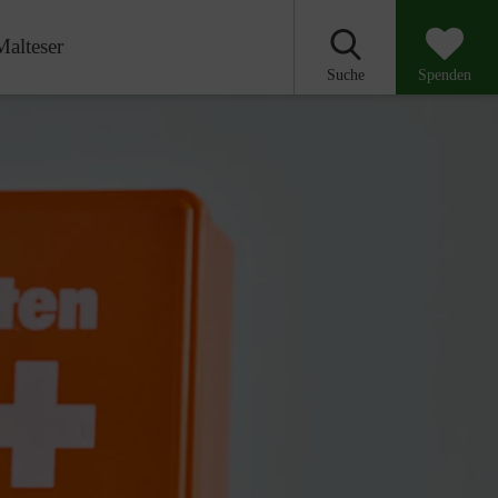
Malteser
Suche
Spenden