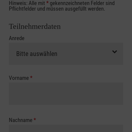
Hinweis: Alle mit
*
gekennzeichneten Felder sind
Ihrer Berufsgenossenschaft / Unfallkasse
Pflichtfelder und müssen ausgefüllt werden.
nutzen, beachten Sie bitte, dass die
Abrechnungsunterlagen spätestens zu
Teilnehmerdaten
Kursbeginn vorliegen müssen. Andernfalls
Anrede
erfolgt eine Abrechnung der vollen Kursgebühr
als Selbstzahler.
Die notwendigen Formulare für die
Kostenübernahme erhalten Sie bei der für Sie
zuständigen Berufsgenossenschaft oder
Vorname
*
Unfallkasse.
Nachname
*