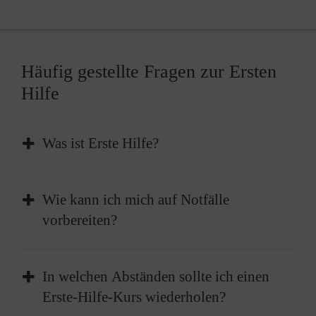
Häufig gestellte Fragen zur Ersten
Hilfe
Was ist Erste Hilfe?
Erste Hilfe ist die sofortige und
Wie kann ich mich auf Notfälle
vorübergehende Hilfe, die bei plötzlichen
vorbereiten?
Erkrankungen oder Verletzungen geleistet
wird, um lebenswichtige Funktionen zu
Absolvieren Sie einen Erste-Hilfe-Kurs und
erhalten oder bis professionelle medizinische
In welchen Abständen sollte ich einen
frischen diesen im besten Fall alle zwei Jahre
Hilfe eintrifft.
Erste-Hilfe-Kurs wiederholen?
auf. Außerdem sollten Sie einen gut