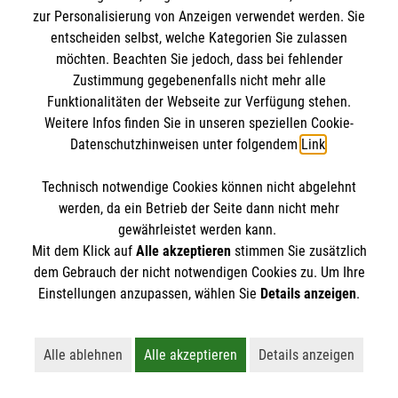
8 Erste-Hilfe-Mythen
zur Personalisierung von Anzeigen verwendet werden. Sie
Rund um das Thema Erste Hilfe kursieren viele
entscheiden selbst, welche Kategorien Sie zulassen
möchten. Beachten Sie jedoch, dass bei fehlender
Mythen. Was stimmt? Was ist überholt? Wir
Zustimmung gegebenenfalls nicht mehr alle
klären auf.
Funktionalitäten der Webseite zur Verfügung stehen.
Weitere Infos finden Sie in unseren speziellen Cookie-
Datenschutzhinweisen unter folgendem
Link
.
Technisch notwendige Cookies können nicht abgelehnt
werden, da ein Betrieb der Seite dann nicht mehr
gewährleistet werden kann.
Mit dem Klick auf
Alle akzeptieren
stimmen Sie zusätzlich
dem Gebrauch der nicht notwendigen Cookies zu. Um Ihre
Einstellungen anzupassen, wählen Sie
Details anzeigen
.
Alle ablehnen
Alle akzeptieren
Details anzeigen
Lehnt alle nicht-essentiellen Cookies ab
Akzeptiert alle Cookies einschließl
Öffnet detaillie
Erste Hilfe bei älteren Menschen