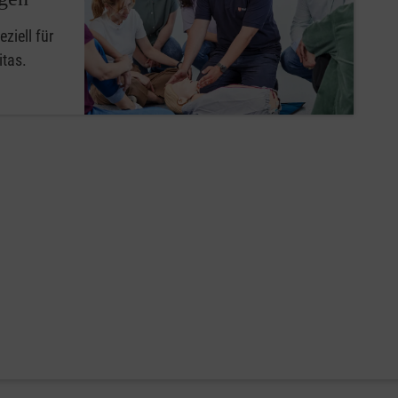
ziell für
itas.