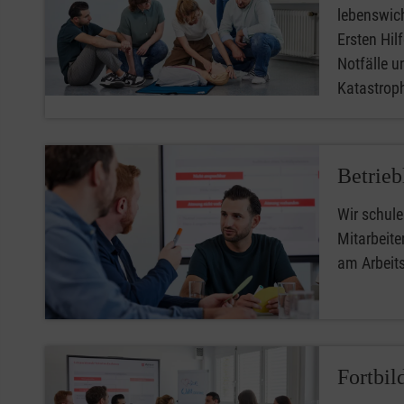
lebenswic
Ersten Hilfe
Notfälle u
Katastro
Betrieb
Wir schule
Mitarbeiter
am Arbeit
Fortbil