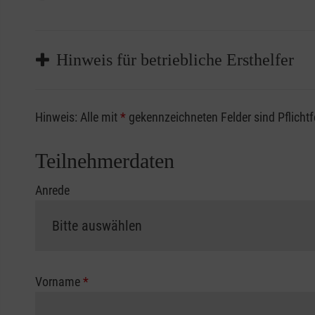
Hinweis für betriebliche Ersthelfer
Sofern Sie ein Kostenübernahmeverfahren Ihrer Beru
Hinweis: Alle mit
*
gekennzeichneten Felder sind Pflicht
vorliegen müssen. Andernfalls erfolgt eine Abrechnu
Die notwendigen Formulare für die Kostenübernah
Teilnehmerdaten
Anrede
Vorname
*