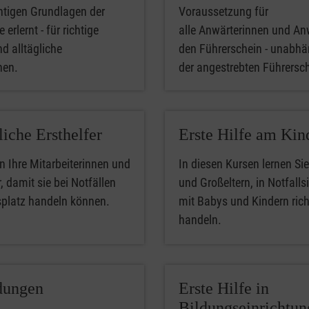
htigen Grundlagen der
Voraussetzung für
 erlernt - für richtige
alle Anwärterinnen und An
nd alltägliche
den Führerschein - unabhä
phen.
der angestrebten Führersc
liche Ersthelfer
Erste Hilfe am Kin
n Ihre Mitarbeiterinnen und
In diesen Kursen lernen Sie
, damit sie bei Notfällen
und Großeltern, in Notfalls
splatz handeln können.
mit Babys und Kindern rich
handeln.
dungen
Erste Hilfe in
Bildungseinrichtu