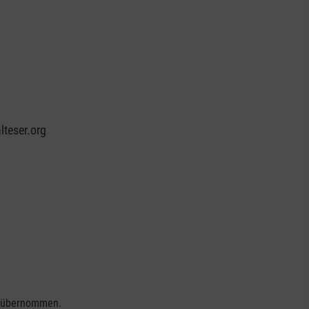
teser.org
se übernommen.