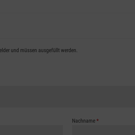
fsgenossenschaft / Unfallkasse nutzen, beachten Sie bitte, da
felder und müssen ausgefüllt werden.
ng der vollen Kursgebühr als Selbstzahler.
me erhalten Sie bei der für Sie zuständigen Berufsgenossensch
Nachname
*