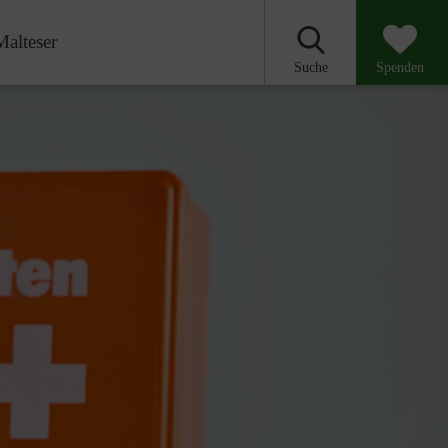
Malteser
Suche
Spenden