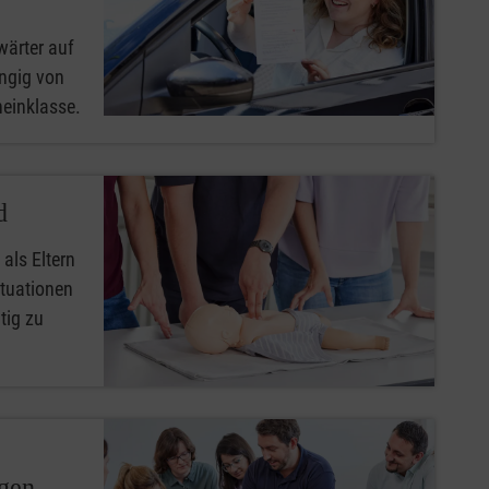
wärter auf
ngig von
heinklasse.
d
 als Eltern
ituationen
tig zu
ngen