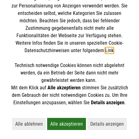
8 Erste-Hilfe-Mythen
zur Personalisierung von Anzeigen verwendet werden. Sie
Rund um das Thema Erste Hilfe kursieren viele
entscheiden selbst, welche Kategorien Sie zulassen
möchten. Beachten Sie jedoch, dass bei fehlender
Mythen. Was stimmt? Was ist überholt? Wir
Zustimmung gegebenenfalls nicht mehr alle
klären auf.
Funktionalitäten der Webseite zur Verfügung stehen.
Weitere Infos finden Sie in unseren speziellen Cookie-
Datenschutzhinweisen unter folgendem
Link
.
Technisch notwendige Cookies können nicht abgelehnt
werden, da ein Betrieb der Seite dann nicht mehr
gewährleistet werden kann.
Mit dem Klick auf
Alle akzeptieren
stimmen Sie zusätzlich
dem Gebrauch der nicht notwendigen Cookies zu. Um Ihre
Einstellungen anzupassen, wählen Sie
Details anzeigen
.
Alle ablehnen
Alle akzeptieren
Details anzeigen
Lehnt alle nicht-essentiellen Cookies ab
Akzeptiert alle Cookies einschließl
Öffnet detaillie
Erste Hilfe bei älteren Menschen