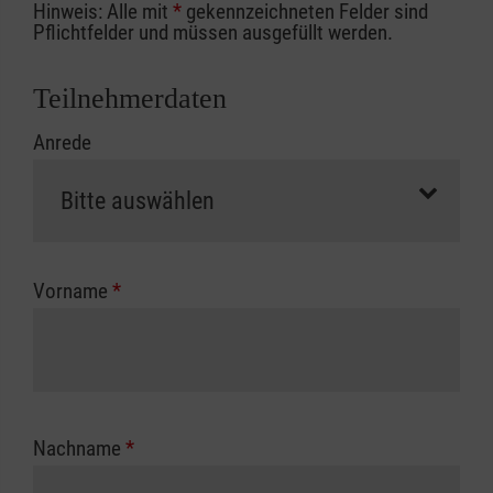
Hinweis: Alle mit
*
gekennzeichneten Felder sind
Ihrer Berufsgenossenschaft / Unfallkasse
Pflichtfelder und müssen ausgefüllt werden.
nutzen, beachten Sie bitte, dass die
Abrechnungsunterlagen spätestens zu
Teilnehmerdaten
Kursbeginn vorliegen müssen. Andernfalls
Anrede
erfolgt eine Abrechnung der vollen Kursgebühr
als Selbstzahler.
Die notwendigen Formulare für die
Kostenübernahme erhalten Sie bei der für Sie
zuständigen Berufsgenossenschaft oder
Vorname
*
Unfallkasse.
Nachname
*