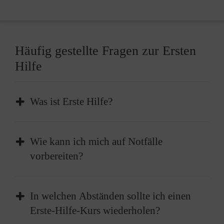
Häufig gestellte Fragen zur Ersten
Hilfe
Was ist Erste Hilfe?
Erste Hilfe ist die sofortige und
Wie kann ich mich auf Notfälle
vorübergehende Hilfe, die bei plötzlichen
vorbereiten?
Erkrankungen oder Verletzungen geleistet
wird, um lebenswichtige Funktionen zu
Absolvieren Sie einen Erste-Hilfe-Kurs und
erhalten oder bis professionelle medizinische
In welchen Abständen sollte ich einen
frischen diesen im besten Fall alle zwei Jahre
Hilfe eintrifft.
Erste-Hilfe-Kurs wiederholen?
auf. Außerdem sollten Sie einen gut