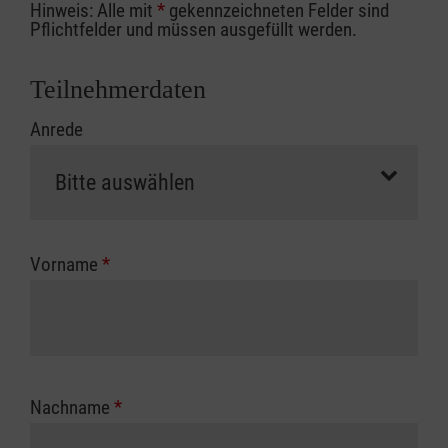
Hinweis: Alle mit
*
gekennzeichneten Felder sind
Ihrer Berufsgenossenschaft / Unfallkasse
Pflichtfelder und müssen ausgefüllt werden.
nutzen, beachten Sie bitte, dass die
Abrechnungsunterlagen spätestens zu
Teilnehmerdaten
Kursbeginn vorliegen müssen. Andernfalls
Anrede
erfolgt eine Abrechnung der vollen Kursgebühr
als Selbstzahler.
Die notwendigen Formulare für die
Kostenübernahme erhalten Sie bei der für Sie
zuständigen Berufsgenossenschaft oder
Vorname
*
Unfallkasse.
Nachname
*