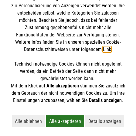
8 Erste-Hilfe-Mythen
zur Personalisierung von Anzeigen verwendet werden. Sie
Rund um das Thema Erste Hilfe kursieren viele
entscheiden selbst, welche Kategorien Sie zulassen
möchten. Beachten Sie jedoch, dass bei fehlender
Mythen. Was stimmt? Was ist überholt? Wir
Zustimmung gegebenenfalls nicht mehr alle
klären auf.
Funktionalitäten der Webseite zur Verfügung stehen.
Weitere Infos finden Sie in unseren speziellen Cookie-
Datenschutzhinweisen unter folgendem
Link
.
Technisch notwendige Cookies können nicht abgelehnt
werden, da ein Betrieb der Seite dann nicht mehr
gewährleistet werden kann.
Mit dem Klick auf
Alle akzeptieren
stimmen Sie zusätzlich
dem Gebrauch der nicht notwendigen Cookies zu. Um Ihre
Einstellungen anzupassen, wählen Sie
Details anzeigen
.
Alle ablehnen
Alle akzeptieren
Details anzeigen
Lehnt alle nicht-essentiellen Cookies ab
Akzeptiert alle Cookies einschließl
Öffnet detaillie
Erste Hilfe bei älteren Menschen