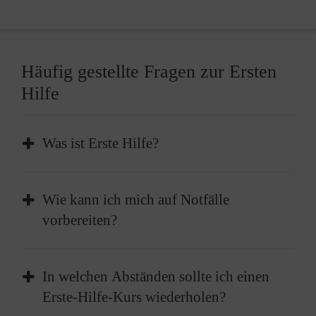
Häufig gestellte Fragen zur Ersten
Hilfe
Was ist Erste Hilfe?
Erste Hilfe ist die sofortige und
Wie kann ich mich auf Notfälle
vorübergehende Hilfe, die bei plötzlichen
vorbereiten?
Erkrankungen oder Verletzungen geleistet
wird, um lebenswichtige Funktionen zu
Absolvieren Sie einen Erste-Hilfe-Kurs und
erhalten oder bis professionelle medizinische
In welchen Abständen sollte ich einen
frischen diesen im besten Fall alle zwei Jahre
Hilfe eintrifft.
Erste-Hilfe-Kurs wiederholen?
auf. Außerdem sollten Sie einen gut