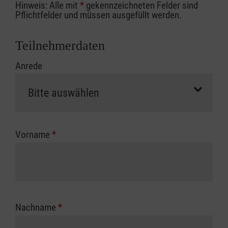
Hinweis: Alle mit
*
gekennzeichneten Felder sind
Ihrer Berufsgenossenschaft / Unfallkasse
Pflichtfelder und müssen ausgefüllt werden.
nutzen, beachten Sie bitte, dass die
Abrechnungsunterlagen spätestens zu
Teilnehmerdaten
Kursbeginn vorliegen müssen. Andernfalls
Anrede
erfolgt eine Abrechnung der vollen Kursgebühr
als Selbstzahler.
Die notwendigen Formulare für die
Kostenübernahme erhalten Sie bei der für Sie
zuständigen Berufsgenossenschaft oder
Vorname
*
Unfallkasse.
Nachname
*