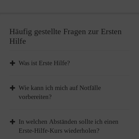
Häufig gestellte Fragen zur Ersten
Hilfe
Was ist Erste Hilfe?
Erste Hilfe ist die sofortige und
Wie kann ich mich auf Notfälle
vorübergehende Hilfe, die bei plötzlichen
vorbereiten?
Erkrankungen oder Verletzungen geleistet
wird, um lebenswichtige Funktionen zu
Absolvieren Sie einen Erste-Hilfe-Kurs und
erhalten oder bis professionelle medizinische
In welchen Abständen sollte ich einen
frischen diesen im besten Fall alle zwei Jahre
Hilfe eintrifft.
Erste-Hilfe-Kurs wiederholen?
auf. Außerdem sollten Sie einen gut