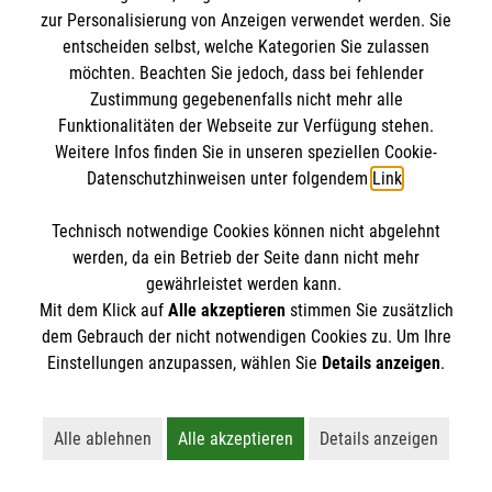
8 Erste-Hilfe-Mythen
zur Personalisierung von Anzeigen verwendet werden. Sie
Rund um das Thema Erste Hilfe kursieren viele
entscheiden selbst, welche Kategorien Sie zulassen
möchten. Beachten Sie jedoch, dass bei fehlender
Mythen. Was stimmt? Was ist überholt? Wir
Zustimmung gegebenenfalls nicht mehr alle
klären auf.
Funktionalitäten der Webseite zur Verfügung stehen.
Weitere Infos finden Sie in unseren speziellen Cookie-
Datenschutzhinweisen unter folgendem
Link
.
Technisch notwendige Cookies können nicht abgelehnt
werden, da ein Betrieb der Seite dann nicht mehr
gewährleistet werden kann.
Mit dem Klick auf
Alle akzeptieren
stimmen Sie zusätzlich
dem Gebrauch der nicht notwendigen Cookies zu. Um Ihre
Einstellungen anzupassen, wählen Sie
Details anzeigen
.
Alle ablehnen
Alle akzeptieren
Details anzeigen
Lehnt alle nicht-essentiellen Cookies ab
Akzeptiert alle Cookies einschließl
Öffnet detaillie
Erste Hilfe bei älteren Menschen