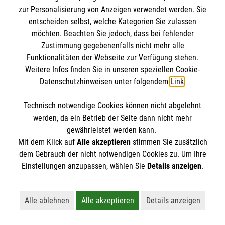
zur Personalisierung von Anzeigen verwendet werden. Sie
entscheiden selbst, welche Kategorien Sie zulassen
möchten. Beachten Sie jedoch, dass bei fehlender
Zustimmung gegebenenfalls nicht mehr alle
Funktionalitäten der Webseite zur Verfügung stehen.
Weitere Infos finden Sie in unseren speziellen Cookie-
Datenschutzhinweisen unter folgendem
Link
.
Technisch notwendige Cookies können nicht abgelehnt
werden, da ein Betrieb der Seite dann nicht mehr
gewährleistet werden kann.
Mit dem Klick auf
Alle akzeptieren
stimmen Sie zusätzlich
dem Gebrauch der nicht notwendigen Cookies zu. Um Ihre
Erste Hilfe bei älteren Menschen
Einstellungen anzupassen, wählen Sie
Details anzeigen
.
Darauf müssen Sie achten, wenn ein älterer
Mensch in Not gerät.
Alle ablehnen
Alle akzeptieren
Details anzeigen
Lehnt alle nicht-essentiellen Cookies ab
Akzeptiert alle Cookies einschließl
Öffnet detaillie