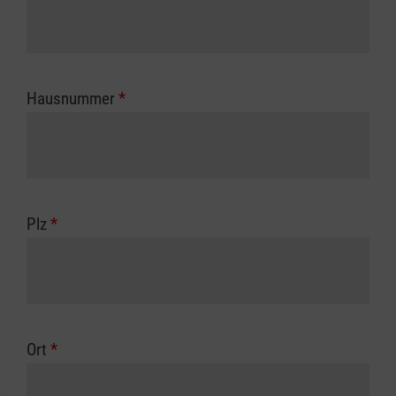
Hausnummer
*
Plz
*
Ort
*