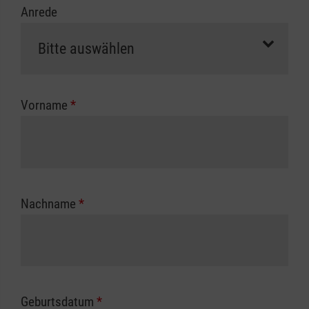
Anrede
erfolgt eine Abrechnung der vollen Kursgebühr
als Selbstzahler.
Die notwendigen Formulare für die
Kostenübernahme erhalten Sie bei der für Sie
zuständigen Berufsgenossenschaft oder
Vorname
*
Unfallkasse.
Nachname
*
Geburtsdatum
*