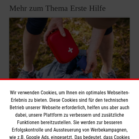
Mehr zum Thema Erste Hilfe
Wir verwenden Cookies, um Ihnen ein optimales Webseiten-
Erlebnis zu bieten. Diese Cookies sind für den technischen
8 Erste-Hilfe-Mythen
Betrieb unserer Webseite erforderlich, helfen uns aber auch
dabei, unsere Plattform zu verbessern und zusätzliche
Rund um das Thema Erste Hilfe kursieren viele
Funktionen bereitzustellen. Sie werden zur besseren
Mythen. Was stimmt? Was ist überholt? Wir
Erfolgskontrolle und Aussteuerung von Werbekampagnen,
klären auf.
wie z.B. Google Ads, eingesetzt. Das bedeutet, dass Cookies