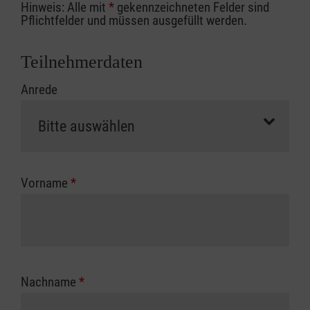
Hinweis: Alle mit
*
gekennzeichneten Felder sind
Ihrer Berufsgenossenschaft / Unfallkasse
Pflichtfelder und müssen ausgefüllt werden.
nutzen, beachten Sie bitte, dass die
Abrechnungsunterlagen spätestens zu
Teilnehmerdaten
Kursbeginn vorliegen müssen. Andernfalls
Anrede
erfolgt eine Abrechnung der vollen Kursgebühr
als Selbstzahler.
Die notwendigen Formulare für die
Kostenübernahme erhalten Sie bei der für Sie
zuständigen Berufsgenossenschaft oder
Vorname
*
Unfallkasse.
Nachname
*