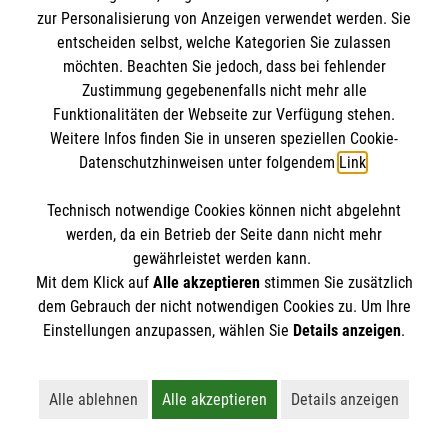
8 Erste-Hilfe-Mythen
zur Personalisierung von Anzeigen verwendet werden. Sie
Rund um das Thema Erste Hilfe kursieren viele
entscheiden selbst, welche Kategorien Sie zulassen
möchten. Beachten Sie jedoch, dass bei fehlender
Mythen. Was stimmt? Was ist überholt? Wir
Zustimmung gegebenenfalls nicht mehr alle
klären auf.
Funktionalitäten der Webseite zur Verfügung stehen.
Weitere Infos finden Sie in unseren speziellen Cookie-
Datenschutzhinweisen unter folgendem
Link
.
Technisch notwendige Cookies können nicht abgelehnt
werden, da ein Betrieb der Seite dann nicht mehr
gewährleistet werden kann.
Mit dem Klick auf
Alle akzeptieren
stimmen Sie zusätzlich
dem Gebrauch der nicht notwendigen Cookies zu. Um Ihre
Einstellungen anzupassen, wählen Sie
Details anzeigen
.
Alle ablehnen
Alle akzeptieren
Details anzeigen
Lehnt alle nicht-essentiellen Cookies ab
Akzeptiert alle Cookies einschließl
Öffnet detaillie
Erste Hilfe bei älteren Menschen