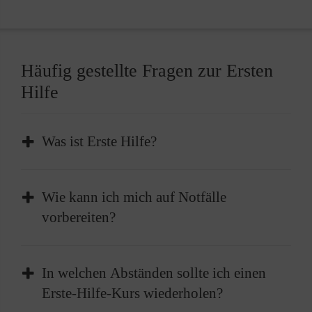
Häufig gestellte Fragen zur Ersten
Hilfe
Was ist Erste Hilfe?
Erste Hilfe ist die sofortige und
Wie kann ich mich auf Notfälle
vorübergehende Hilfe, die bei plötzlichen
vorbereiten?
Erkrankungen oder Verletzungen geleistet
wird, um lebenswichtige Funktionen zu
Absolvieren Sie einen Erste-Hilfe-Kurs und
erhalten oder bis professionelle medizinische
In welchen Abständen sollte ich einen
frischen diesen im besten Fall alle zwei Jahre
Hilfe eintrifft.
Erste-Hilfe-Kurs wiederholen?
auf. Außerdem sollten Sie einen gut