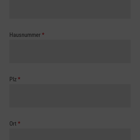
Hausnummer
*
Plz
*
Ort
*