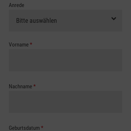
Anrede
erfolgt eine Abrechnung der vollen Kursgebühr
als Selbstzahler.
Die notwendigen Formulare für die
Kostenübernahme erhalten Sie bei der für Sie
zuständigen Berufsgenossenschaft oder
Vorname
*
Unfallkasse.
Nachname
*
Geburtsdatum
*