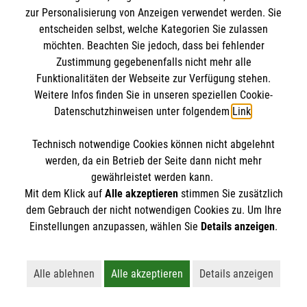
zur Personalisierung von Anzeigen verwendet werden. Sie
entscheiden selbst, welche Kategorien Sie zulassen
möchten. Beachten Sie jedoch, dass bei fehlender
Zustimmung gegebenenfalls nicht mehr alle
Funktionalitäten der Webseite zur Verfügung stehen.
Weitere Infos finden Sie in unseren speziellen Cookie-
Datenschutzhinweisen unter folgendem
Link
.
Technisch notwendige Cookies können nicht abgelehnt
werden, da ein Betrieb der Seite dann nicht mehr
gewährleistet werden kann.
Mit dem Klick auf
Alle akzeptieren
stimmen Sie zusätzlich
dem Gebrauch der nicht notwendigen Cookies zu. Um Ihre
Erste Hilfe bei älteren Menschen
Einstellungen anzupassen, wählen Sie
Details anzeigen
.
Darauf müssen Sie achten, wenn ein älterer
Mensch in Not gerät.
Alle ablehnen
Alle akzeptieren
Details anzeigen
Lehnt alle nicht-essentiellen Cookies ab
Akzeptiert alle Cookies einschließl
Öffnet detaillie