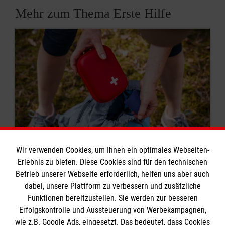
Mehr zum Thema Erste Hilfe
Wir verwenden Cookies, um Ihnen ein optimales Webseiten-
Erlebnis zu bieten. Diese Cookies sind für den technischen
8 Erste-Hilfe-Mythen
Betrieb unserer Webseite erforderlich, helfen uns aber auch
dabei, unsere Plattform zu verbessern und zusätzliche
Rund um das Thema Erste Hilfe kursieren viele
Funktionen bereitzustellen. Sie werden zur besseren
Mythen. Was stimmt? Was ist überholt? Wir
Erfolgskontrolle und Aussteuerung von Werbekampagnen,
klären auf.
wie z.B. Google Ads, eingesetzt. Das bedeutet, dass Cookies