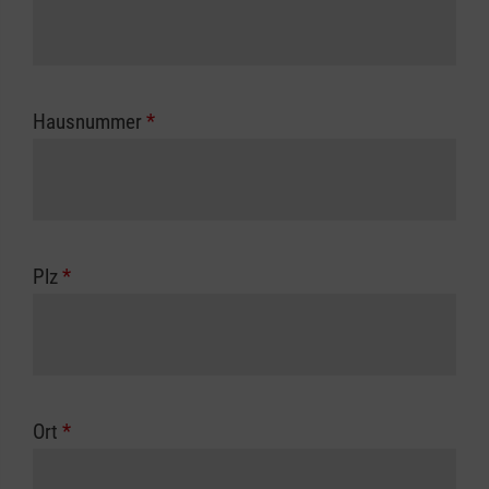
Hausnummer
*
Plz
*
Ort
*