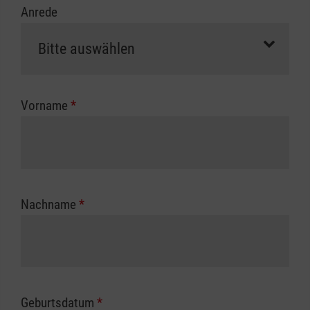
Anrede
erfolgt eine Abrechnung der vollen Kursgebühr
als Selbstzahler.
Die notwendigen Formulare für die
Kostenübernahme erhalten Sie bei der für Sie
zuständigen Berufsgenossenschaft oder
Vorname
*
Unfallkasse.
Nachname
*
Geburtsdatum
*