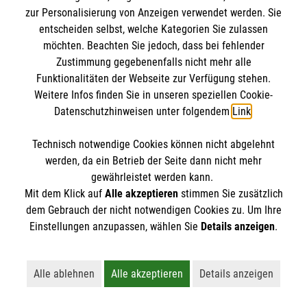
zur Personalisierung von Anzeigen verwendet werden. Sie
entscheiden selbst, welche Kategorien Sie zulassen
möchten. Beachten Sie jedoch, dass bei fehlender
Zustimmung gegebenenfalls nicht mehr alle
Funktionalitäten der Webseite zur Verfügung stehen.
Weitere Infos finden Sie in unseren speziellen Cookie-
Datenschutzhinweisen unter folgendem
Link
.
Erste Hilfe bei älteren Menschen
Darauf müssen Sie achten, wenn ein älterer
Technisch notwendige Cookies können nicht abgelehnt
Mensch in Not gerät.
werden, da ein Betrieb der Seite dann nicht mehr
gewährleistet werden kann.
Mit dem Klick auf
Alle akzeptieren
stimmen Sie zusätzlich
dem Gebrauch der nicht notwendigen Cookies zu. Um Ihre
Einstellungen anzupassen, wählen Sie
Details anzeigen
.
Alle ablehnen
Alle akzeptieren
Details anzeigen
Vielleicht interessiert Sie auch... ?
Lehnt alle nicht-essentiellen Cookies ab
Akzeptiert alle Cookies einschließl
Öffnet detaillie