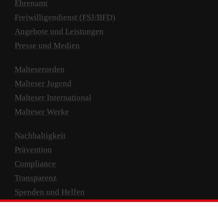
Ehrenamt
Freiwilligendienst (FSJ/BFD)
Angebote und Leistungen
Presse und Medien
Malteserorden
Malteser Jugend
Malteser International
Malteser Werke
Nachhaltigkeit
Prävention
Compliance
Transparenz
Spenden und Helfen
Spendenkonto