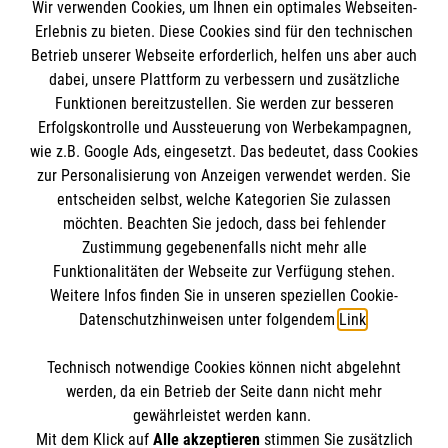
Wir verwenden Cookies, um Ihnen ein optimales Webseiten-
Empfänger: Malteser Hilfsdienst e.V.
Erlebnis zu bieten. Diese Cookies sind für den technischen
Betrieb unserer Webseite erforderlich, helfen uns aber auch
IBAN: DE10 3706 0120 1201 2000 12
dabei, unsere Plattform zu verbessern und zusätzliche
BIC: GENODED 1PA7
Funktionen bereitzustellen. Sie werden zur besseren
Erfolgskontrolle und Aussteuerung von Werbekampagnen,
wie z.B. Google Ads, eingesetzt. Das bedeutet, dass Cookies
zur Personalisierung von Anzeigen verwendet werden. Sie
entscheiden selbst, welche Kategorien Sie zulassen
möchten. Beachten Sie jedoch, dass bei fehlender
Zustimmung gegebenenfalls nicht mehr alle
Funktionalitäten der Webseite zur Verfügung stehen.
Weitere Infos finden Sie in unseren speziellen Cookie-
Newsletter abonnieren
Datenschutzhinweisen unter folgendem
Link
.
Technisch notwendige Cookies können nicht abgelehnt
Cookies verwalten
|
AGB
|
Impressum
|
Datenschutz
|
werden, da ein Betrieb der Seite dann nicht mehr
Barrierefreiheit
|
Kontakt
|
Sharepoint
|
Mediathek
gewährleistet werden kann.
Mit dem Klick auf
Alle akzeptieren
stimmen Sie zusätzlich