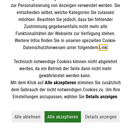
Jetzt anmelden >
zur Personalisierung von Anzeigen verwendet werden. Sie
entscheiden selbst, welche Kategorien Sie zulassen
möchten. Beachten Sie jedoch, dass bei fehlender
Zustimmung gegebenenfalls nicht mehr alle
Menschen mit Demenz verstehen
Funktionalitäten der Webseite zur Verfügung stehen.
Weitere Infos finden Sie in unseren speziellen Cookie-
und begleiten
Datenschutzhinweisen unter folgendem
Link
.
Technisch notwendige Cookies können nicht abgelehnt
werden, da ein Betrieb der Seite dann nicht mehr
gewährleistet werden kann.
Mit dem Klick auf
Alle akzeptieren
stimmen Sie zusätzlich
dem Gebrauch der nicht notwendigen Cookies zu. Um Ihre
Einstellungen anzupassen, wählen Sie
Details anzeigen
.
Alle ablehnen
Alle akzeptieren
Details anzeigen
Lehnt alle nicht-essentiellen Cookies ab
Akzeptiert alle Cookies einschließl
Öffnet detaillie