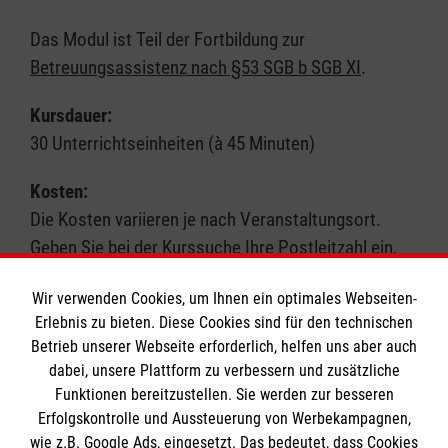
Das Modul ist Teil der Fortbildung zur
Betreuungsassistenz nach §53 SGB b SGB XI
.
Kursdauer:
30 Unterrichtseinheiten (à 45 Minuten)
Kosten:
Die Kosten variieren je nach Veranstaltungsort.
Geben Sie bei der Kurssuche Ihre Postleitzahl ein,
um genauere Informationen zu erhalten. Wir
Wir verwenden Cookies, um Ihnen ein optimales Webseiten-
akzeptieren in der Regel Bildungsgutscheine.
Erlebnis zu bieten. Diese Cookies sind für den technischen
Betrieb unserer Webseite erforderlich, helfen uns aber auch
Hinweis:
Hinweis:
dabei, unsere Plattform zu verbessern und zusätzliche
Schauen Sie auch unter der Kursart „Pflege-
Funktionen bereitzustellen. Sie werden zur besseren
Fortbildung“ nach passenden Angeboten.
Erfolgskontrolle und Aussteuerung von Werbekampagnen,
wie z.B. Google Ads, eingesetzt. Das bedeutet, dass Cookies