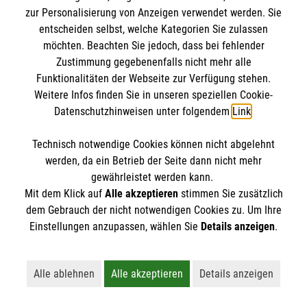
Jetzt anmelden >
zur Personalisierung von Anzeigen verwendet werden. Sie
entscheiden selbst, welche Kategorien Sie zulassen
möchten. Beachten Sie jedoch, dass bei fehlender
Zustimmung gegebenenfalls nicht mehr alle
Menschen mit Demenz verstehen
Funktionalitäten der Webseite zur Verfügung stehen.
Weitere Infos finden Sie in unseren speziellen Cookie-
und begleiten
Datenschutzhinweisen unter folgendem
Link
.
Technisch notwendige Cookies können nicht abgelehnt
werden, da ein Betrieb der Seite dann nicht mehr
gewährleistet werden kann.
Mit dem Klick auf
Alle akzeptieren
stimmen Sie zusätzlich
dem Gebrauch der nicht notwendigen Cookies zu. Um Ihre
Einstellungen anzupassen, wählen Sie
Details anzeigen
.
Alle ablehnen
Alle akzeptieren
Details anzeigen
Lehnt alle nicht-essentiellen Cookies ab
Akzeptiert alle Cookies einschließl
Öffnet detaillie