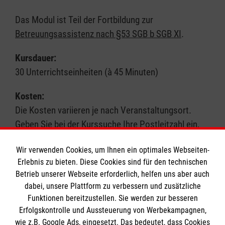
Das Modul ist Teil der Fortbildung zur
Betreuungsassistenz nach §53 SGB b SGB XI
.
Kursdauer:
30 Unterrichtseinheiten (à 45 Minuten)
Kosten:
Die Kosten variieren je nach Veranstaltungsort.
Geben Sie bei der Kurssuche Ihre Postleitzahl ein,
um genauere Informationen zu erhalten. Wir
Wir verwenden Cookies, um Ihnen ein optimales Webseiten-
akzeptieren in der Regel Bildungsgutscheine.
Erlebnis zu bieten. Diese Cookies sind für den technischen
Betrieb unserer Webseite erforderlich, helfen uns aber auch
Hinweis:
Hinweis:
dabei, unsere Plattform zu verbessern und zusätzliche
Schauen Sie auch unter der Kursart „Pflege-
Funktionen bereitzustellen. Sie werden zur besseren
Fortbildung“ nach passenden Angeboten.
Erfolgskontrolle und Aussteuerung von Werbekampagnen,
wie z.B. Google Ads, eingesetzt. Das bedeutet, dass Cookies