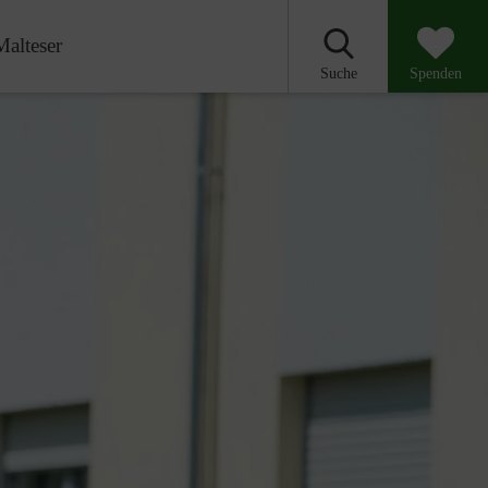
Malteser
Suche
Spenden