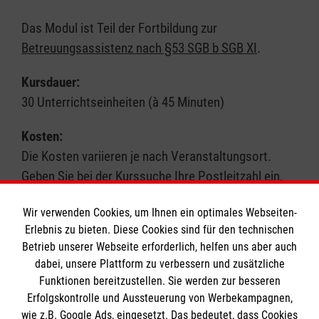
Das Modul ist Teil der Fortbildung zur
Betreuungsassistenz nach §53 SGB b SGB XI
.
Kursdauer:
30 Unterrichtseinheiten (à 45 Minuten)
Kosten:
Die Kosten variieren je nach Veranstaltungsort.
Geben Sie bei der Kurssuche Ihre Postleitzahl ein,
um genauere Informationen zu erhalten. Wir
Wir verwenden Cookies, um Ihnen ein optimales Webseiten-
akzeptieren in der Regel Bildungsgutscheine.
Erlebnis zu bieten. Diese Cookies sind für den technischen
Betrieb unserer Webseite erforderlich, helfen uns aber auch
Hinweis:
Hinweis:
dabei, unsere Plattform zu verbessern und zusätzliche
Schauen Sie auch unter der Kursart „Pflege-
Funktionen bereitzustellen. Sie werden zur besseren
Fortbildung“ nach passenden Angeboten.
Erfolgskontrolle und Aussteuerung von Werbekampagnen,
wie z.B. Google Ads, eingesetzt. Das bedeutet, dass Cookies