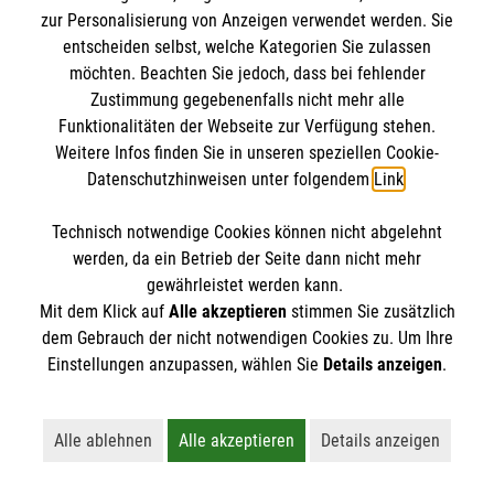
Jetzt anmelden >
zur Personalisierung von Anzeigen verwendet werden. Sie
entscheiden selbst, welche Kategorien Sie zulassen
möchten. Beachten Sie jedoch, dass bei fehlender
Zustimmung gegebenenfalls nicht mehr alle
Menschen mit Demenz verstehen
Funktionalitäten der Webseite zur Verfügung stehen.
Weitere Infos finden Sie in unseren speziellen Cookie-
und begleiten
Datenschutzhinweisen unter folgendem
Link
.
Technisch notwendige Cookies können nicht abgelehnt
werden, da ein Betrieb der Seite dann nicht mehr
gewährleistet werden kann.
Mit dem Klick auf
Alle akzeptieren
stimmen Sie zusätzlich
dem Gebrauch der nicht notwendigen Cookies zu. Um Ihre
Einstellungen anzupassen, wählen Sie
Details anzeigen
.
Alle ablehnen
Alle akzeptieren
Details anzeigen
Lehnt alle nicht-essentiellen Cookies ab
Akzeptiert alle Cookies einschließl
Öffnet detaillie