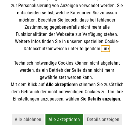
Jetzt anmelden >
zur Personalisierung von Anzeigen verwendet werden. Sie
entscheiden selbst, welche Kategorien Sie zulassen
möchten. Beachten Sie jedoch, dass bei fehlender
Zustimmung gegebenenfalls nicht mehr alle
Menschen mit Demenz verstehen
Funktionalitäten der Webseite zur Verfügung stehen.
Weitere Infos finden Sie in unseren speziellen Cookie-
und begleiten
Datenschutzhinweisen unter folgendem
Link
.
Technisch notwendige Cookies können nicht abgelehnt
werden, da ein Betrieb der Seite dann nicht mehr
gewährleistet werden kann.
Mit dem Klick auf
Alle akzeptieren
stimmen Sie zusätzlich
dem Gebrauch der nicht notwendigen Cookies zu. Um Ihre
Einstellungen anzupassen, wählen Sie
Details anzeigen
.
Alle ablehnen
Alle akzeptieren
Details anzeigen
Lehnt alle nicht-essentiellen Cookies ab
Akzeptiert alle Cookies einschließl
Öffnet detaillie