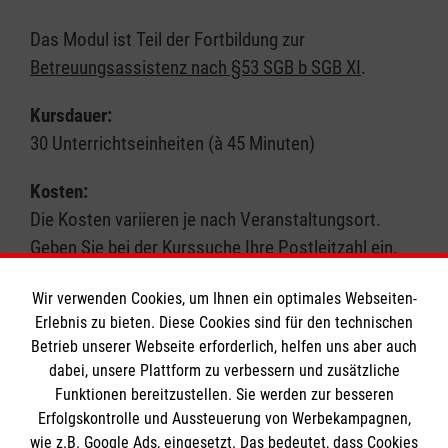
Das Modul ist Teil der Fortbildung zur
Betreuungsassistenz nach §53 SGB b SGB XI
.
Kursdauer:
30 Unterrichtseinheiten (à 45 Minuten)
Kosten:
Die Kosten variieren je nach Veranstaltungsort.
Geben Sie bei der Kurssuche Ihre Postleitzahl ein,
um genauere Informationen zu erhalten. Wir
Wir verwenden Cookies, um Ihnen ein optimales Webseiten-
akzeptieren in der Regel Bildungsgutscheine.
Erlebnis zu bieten. Diese Cookies sind für den technischen
Betrieb unserer Webseite erforderlich, helfen uns aber auch
Hinweis:
Hinweis:
dabei, unsere Plattform zu verbessern und zusätzliche
Schauen Sie auch unter der Kursart „Pflege-
Funktionen bereitzustellen. Sie werden zur besseren
Fortbildung“ nach passenden Angeboten.
Erfolgskontrolle und Aussteuerung von Werbekampagnen,
wie z.B. Google Ads, eingesetzt. Das bedeutet, dass Cookies