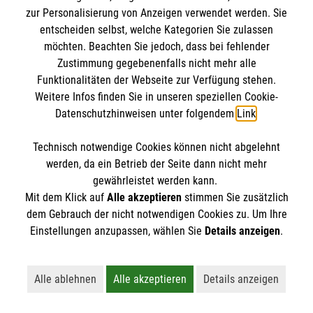
Jetzt anmelden >
zur Personalisierung von Anzeigen verwendet werden. Sie
entscheiden selbst, welche Kategorien Sie zulassen
möchten. Beachten Sie jedoch, dass bei fehlender
Zustimmung gegebenenfalls nicht mehr alle
Menschen mit Demenz verstehen
Funktionalitäten der Webseite zur Verfügung stehen.
Weitere Infos finden Sie in unseren speziellen Cookie-
und begleiten
Datenschutzhinweisen unter folgendem
Link
.
Technisch notwendige Cookies können nicht abgelehnt
werden, da ein Betrieb der Seite dann nicht mehr
gewährleistet werden kann.
Mit dem Klick auf
Alle akzeptieren
stimmen Sie zusätzlich
dem Gebrauch der nicht notwendigen Cookies zu. Um Ihre
Einstellungen anzupassen, wählen Sie
Details anzeigen
.
Alle ablehnen
Alle akzeptieren
Details anzeigen
Lehnt alle nicht-essentiellen Cookies ab
Akzeptiert alle Cookies einschließl
Öffnet detaillie