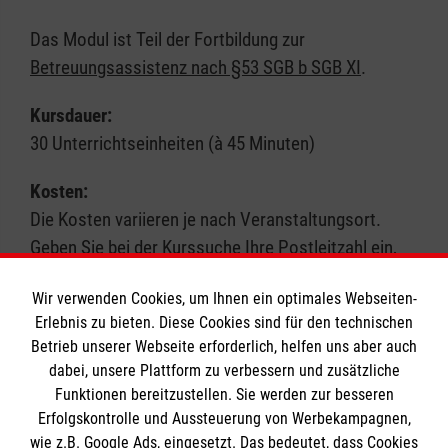
Das Modul ist Teil der Fortbildung zur
Betreuungsassistenz nach §53 SGB b SGB XI
.
Kursdauer:
30 Unterrichtseinheiten (à 45 Minuten)
Kosten:
Die Kosten variieren je nach Veranstaltungsort.
Geben Sie bei der Kurssuche Ihre Postleitzahl ein,
um genauere Informationen zu erhalten. Wir
Wir verwenden Cookies, um Ihnen ein optimales Webseiten-
akzeptieren in der Regel Bildungsgutscheine.
Erlebnis zu bieten. Diese Cookies sind für den technischen
Betrieb unserer Webseite erforderlich, helfen uns aber auch
Hinweis:
Hinweis:
dabei, unsere Plattform zu verbessern und zusätzliche
Schauen Sie auch unter der Kursart „Pflege-
Funktionen bereitzustellen. Sie werden zur besseren
Fortbildung“ nach passenden Angeboten.
Erfolgskontrolle und Aussteuerung von Werbekampagnen,
wie z.B. Google Ads, eingesetzt. Das bedeutet, dass Cookies