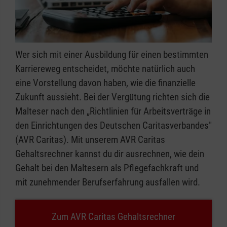
Pädiatrische Versorgung z.B. im
Kinderkrankenhaus: 60 bis 120 Stunden
Allgemein-, geronto-, kinder- oder
jugendpsychiatrische Versorgung z.B. in
Wer sich mit einer Ausbildung für einen bestimmten
psychiatrischer Klinik: 120 Stunden
Karriereweg entscheidet, möchte natürlich auch
eine Vorstellung davon haben, wie die finanzielle
Weitere Einsätze:
Zukunft aussieht. Bei der Vergütung richten sich die
Malteser nach den „Richtlinien für Arbeitsverträge in
Wahlweise z.B. Beratungsstellen oder
den Einrichtungen des Deutschen Caritasverbandes"
Hospiz: 2 x 80 Stunden
(AVR Caritas). Mit unserem AVR Caritas
(Quelle:
pflegeausbildung.net)
Gehaltsrechner kannst du dir ausrechnen, wie dein
Gehalt bei den Maltesern als Pflegefachkraft und
Bei der neuen Ausbildung zur Pflegefachkraft
mit zunehmender Berufserfahrung ausfallen wird.
gibt es die Möglichkeit, im Ausbildungsvertrag
eine Vertiefung festlegen zu lassen. Dies kann
Zum AVR Caritas Gehaltsrechner
frühestens sechs Monate vor Beginn des