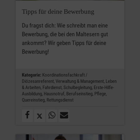
Wichtig:
Tipps für deine Bewerbung
Ein entsprechender Antrag sollte vor
Beginn deiner Ausbildung gestellt werden.
Du fragst dich: Wie schreibt man eine
Da die notwendigen Inhalte in kürzerer Zeit
Bewerbung, die bei den Maltesern gut
vermittelt werden, ist die Ausbildung in der
ankommt? Wir geben Tipps für deine
Regel intensiver.
Bewerbung!
Du solltest dich mit deiner Pflegeschule in
Verbindung setzen, wenn du über die
Kategorie:
Koordinationsfachkraft /
Verkürzung deiner Ausbildung nachdenkst.
Diözesanreferent,
Verwaltung & Management,
Leben
Diese kann dir bei der Beantragung unter
& Arbeiten,
Fahrdienst,
Schulbegleitung,
Erste-Hilfe-
Ausbildung,
Hausnotruf,
Berufseinstieg,
Pflege,
die Arme greifen.
Quereinstieg,
Rettungsdienst