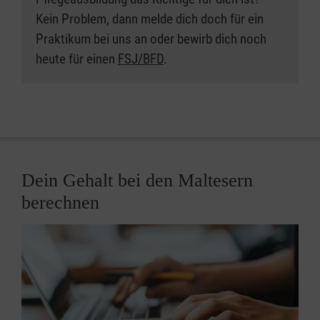
Stunden
Kein Problem, dann melde dich doch für ein
Vertiefungseinsatz (zum Ende):
ca. 500
Praktikum bei uns an oder bewirb dich noch
Stunden
heute für einen
FSJ/BFD
.
Pflichteinsätze:
Allgemeine Akutpflege in stationärer
Einrichtung (z. B. Krankenhaus): 400
Stunden
Dein Gehalt bei den Maltesern
Langzeitpflege in stationären
berechnen
Einrichtungen (z. B. Pflegeheim): 400
Stunden
Ambulante Akut- und Langzeitpflege (z. B.
ambulanter Pflegedienst): 400 Stunden
Pflichteinsätze in speziellen Bereichen: