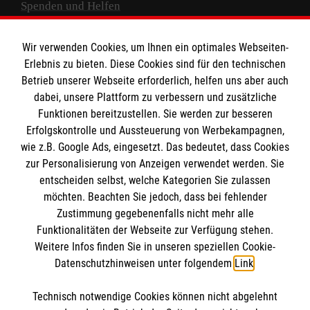
Spenden und Helfen
Spendenkonto
Wir verwenden Cookies, um Ihnen ein optimales Webseiten-
Empfänger: Malteser Hilfsdienst e.V.
Erlebnis zu bieten. Diese Cookies sind für den technischen
Betrieb unserer Webseite erforderlich, helfen uns aber auch
IBAN: DE10 3706 0120 1201 2000 12
dabei, unsere Plattform zu verbessern und zusätzliche
BIC: GENODED 1PA7
Funktionen bereitzustellen. Sie werden zur besseren
Erfolgskontrolle und Aussteuerung von Werbekampagnen,
wie z.B. Google Ads, eingesetzt. Das bedeutet, dass Cookies
zur Personalisierung von Anzeigen verwendet werden. Sie
entscheiden selbst, welche Kategorien Sie zulassen
möchten. Beachten Sie jedoch, dass bei fehlender
Zustimmung gegebenenfalls nicht mehr alle
Funktionalitäten der Webseite zur Verfügung stehen.
Weitere Infos finden Sie in unseren speziellen Cookie-
Newsletter abonnieren
Datenschutzhinweisen unter folgendem
Link
.
Technisch notwendige Cookies können nicht abgelehnt
Cookies verwalten
|
AGB
|
Impressum
|
Datenschutz
|