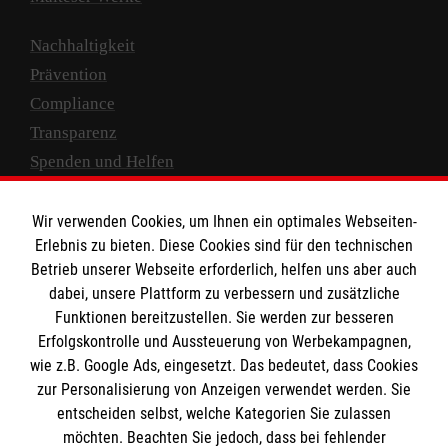
Nachhaltigkeit
Prävention
Compliance
Transparenz
Spenden und Helfen
Spendenkonto
Wir verwenden Cookies, um Ihnen ein optimales Webseiten-
Empfänger: Malteser Hilfsdienst e.V.
Erlebnis zu bieten. Diese Cookies sind für den technischen
Betrieb unserer Webseite erforderlich, helfen uns aber auch
IBAN: DE10 3706 0120 1201 2000 12
dabei, unsere Plattform zu verbessern und zusätzliche
BIC: GENODED 1PA7
Funktionen bereitzustellen. Sie werden zur besseren
Erfolgskontrolle und Aussteuerung von Werbekampagnen,
wie z.B. Google Ads, eingesetzt. Das bedeutet, dass Cookies
zur Personalisierung von Anzeigen verwendet werden. Sie
entscheiden selbst, welche Kategorien Sie zulassen
möchten. Beachten Sie jedoch, dass bei fehlender