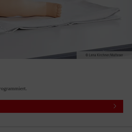
Lena Kirchner/Malteser
rogrammiert.