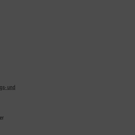
ngs- und
er