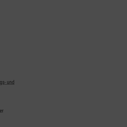
ngs- und
er