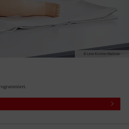
Lena Kirchner/Malteser
rogrammiert.