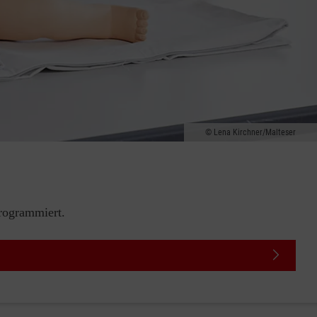
Lena Kirchner/Malteser
rogrammiert.