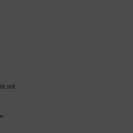
ngs- und
er