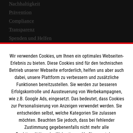
Nachhaltigkeit
Prävention
Compliance
Transparenz
Spenden und Helfen
Spendenkonto
Wir verwenden Cookies, um Ihnen ein optimales Webseiten-
Empfänger: Malteser Hilfsdienst e.V.
Erlebnis zu bieten. Diese Cookies sind für den technischen
Betrieb unserer Webseite erforderlich, helfen uns aber auch
IBAN: DE10 3706 0120 1201 2000 12
dabei, unsere Plattform zu verbessern und zusätzliche
BIC: GENODED 1PA7
Funktionen bereitzustellen. Sie werden zur besseren
Erfolgskontrolle und Aussteuerung von Werbekampagnen,
wie z.B. Google Ads, eingesetzt. Das bedeutet, dass Cookies
zur Personalisierung von Anzeigen verwendet werden. Sie
entscheiden selbst, welche Kategorien Sie zulassen
möchten. Beachten Sie jedoch, dass bei fehlender
Zustimmung gegebenenfalls nicht mehr alle