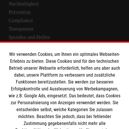
Nachhaltigkeit
Prävention
Compliance
Transparenz
Spenden und Helfen
Spendenkonto
Wir verwenden Cookies, um Ihnen ein optimales Webseiten-
Empfänger: Malteser Hilfsdienst e.V.
Erlebnis zu bieten. Diese Cookies sind für den technischen
Betrieb unserer Webseite erforderlich, helfen uns aber auch
IBAN: DE10 3706 0120 1201 2000 12
dabei, unsere Plattform zu verbessern und zusätzliche
BIC: GENODED 1PA7
Funktionen bereitzustellen. Sie werden zur besseren
Erfolgskontrolle und Aussteuerung von Werbekampagnen,
wie z.B. Google Ads, eingesetzt. Das bedeutet, dass Cookies
zur Personalisierung von Anzeigen verwendet werden. Sie
entscheiden selbst, welche Kategorien Sie zulassen
möchten. Beachten Sie jedoch, dass bei fehlender
Zustimmung gegebenenfalls nicht mehr alle