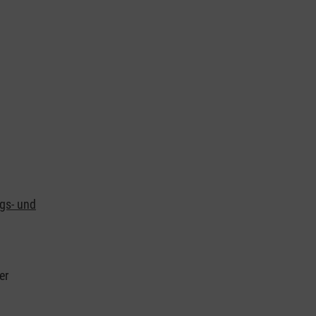
ngs- und
er