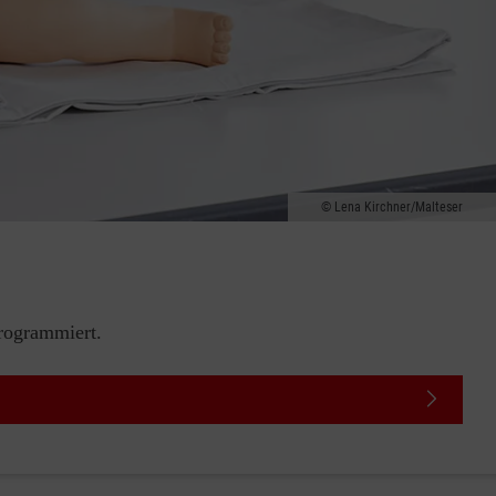
Lena Kirchner/Malteser
rogrammiert.