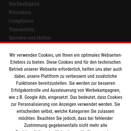
Nachhaltigkeit
Prävention
Compliance
Transparenz
Spenden und Helfen
Spendenkonto
Wir verwenden Cookies, um Ihnen ein optimales Webseiten-
Empfänger: Malteser Hilfsdienst e.V.
Erlebnis zu bieten. Diese Cookies sind für den technischen
Betrieb unserer Webseite erforderlich, helfen uns aber auch
IBAN: DE10 3706 0120 1201 2000 12
dabei, unsere Plattform zu verbessern und zusätzliche
BIC: GENODED 1PA7
Funktionen bereitzustellen. Sie werden zur besseren
Erfolgskontrolle und Aussteuerung von Werbekampagnen,
wie z.B. Google Ads, eingesetzt. Das bedeutet, dass Cookies
zur Personalisierung von Anzeigen verwendet werden. Sie
entscheiden selbst, welche Kategorien Sie zulassen
möchten. Beachten Sie jedoch, dass bei fehlender
Zustimmung gegebenenfalls nicht mehr alle