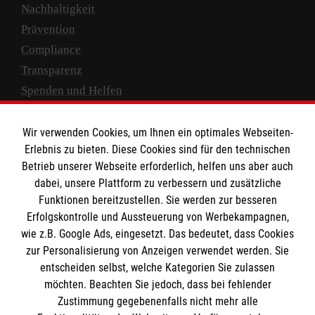
Nachhaltigkeit
Prävention
Compliance
Transparenz
Spenden und Helfen
Spendenkonto
Wir verwenden Cookies, um Ihnen ein optimales Webseiten-
Empfänger: Malteser Hilfsdienst e.V.
Erlebnis zu bieten. Diese Cookies sind für den technischen
Betrieb unserer Webseite erforderlich, helfen uns aber auch
IBAN: DE10 3706 0120 1201 2000 12
dabei, unsere Plattform zu verbessern und zusätzliche
BIC: GENODED 1PA7
Funktionen bereitzustellen. Sie werden zur besseren
Erfolgskontrolle und Aussteuerung von Werbekampagnen,
wie z.B. Google Ads, eingesetzt. Das bedeutet, dass Cookies
zur Personalisierung von Anzeigen verwendet werden. Sie
entscheiden selbst, welche Kategorien Sie zulassen
möchten. Beachten Sie jedoch, dass bei fehlender
Zustimmung gegebenenfalls nicht mehr alle