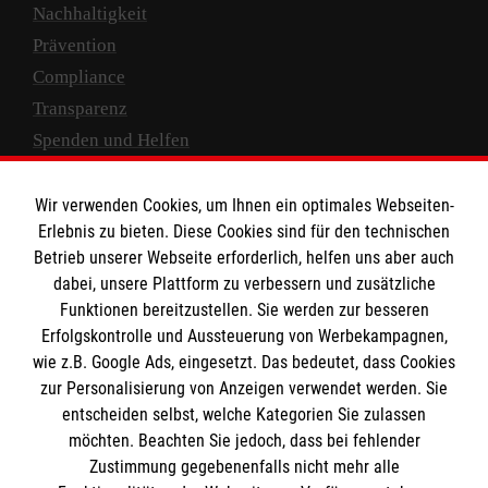
Nachhaltigkeit
Prävention
Compliance
Transparenz
Spenden und Helfen
Spendenkonto
Wir verwenden Cookies, um Ihnen ein optimales Webseiten-
Empfänger: Malteser Hilfsdienst e.V.
Erlebnis zu bieten. Diese Cookies sind für den technischen
Betrieb unserer Webseite erforderlich, helfen uns aber auch
IBAN: DE10 3706 0120 1201 2000 12
dabei, unsere Plattform zu verbessern und zusätzliche
BIC: GENODED 1PA7
Funktionen bereitzustellen. Sie werden zur besseren
Erfolgskontrolle und Aussteuerung von Werbekampagnen,
wie z.B. Google Ads, eingesetzt. Das bedeutet, dass Cookies
zur Personalisierung von Anzeigen verwendet werden. Sie
entscheiden selbst, welche Kategorien Sie zulassen
möchten. Beachten Sie jedoch, dass bei fehlender
Zustimmung gegebenenfalls nicht mehr alle