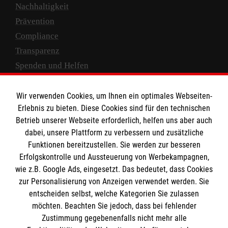
Nachhaltigkeit
Prävention
Compliance
Transparenz
Spenden und Helfen
Spendenkonto
Wir verwenden Cookies, um Ihnen ein optimales Webseiten-
Empfänger: Malteser Hilfsdienst e.V.
Erlebnis zu bieten. Diese Cookies sind für den technischen
Betrieb unserer Webseite erforderlich, helfen uns aber auch
IBAN: DE10 3706 0120 1201 2000 12
dabei, unsere Plattform zu verbessern und zusätzliche
BIC: GENODED 1PA7
Funktionen bereitzustellen. Sie werden zur besseren
Erfolgskontrolle und Aussteuerung von Werbekampagnen,
wie z.B. Google Ads, eingesetzt. Das bedeutet, dass Cookies
zur Personalisierung von Anzeigen verwendet werden. Sie
entscheiden selbst, welche Kategorien Sie zulassen
möchten. Beachten Sie jedoch, dass bei fehlender
Zustimmung gegebenenfalls nicht mehr alle