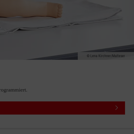
Lena Kirchner/Malteser
rogrammiert.