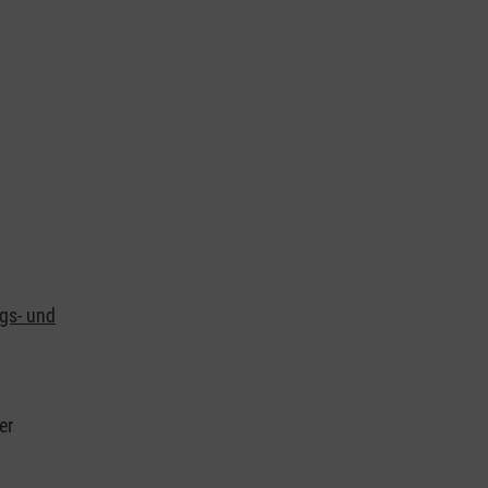
ngs- und
er