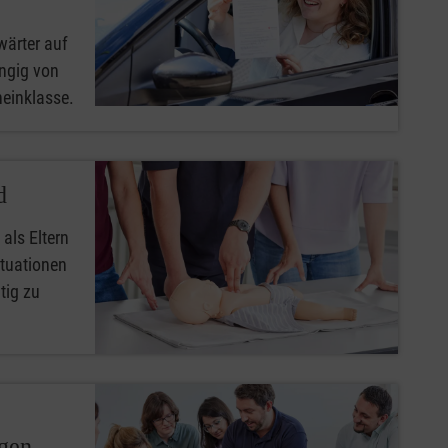
wärter auf
ngig von
heinklasse.
d
 als Eltern
ituationen
tig zu
ngen