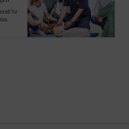
ziell für
itas.