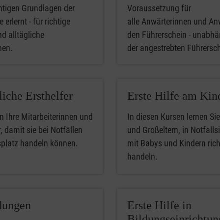
htigen Grundlagen der
Voraussetzung für
 erlernt - für richtige
alle Anwärterinnen und An
nd alltägliche
den Führerschein - unabhä
phen.
der angestrebten Führersc
liche Ersthelfer
Erste Hilfe am Kin
n Ihre Mitarbeiterinnen und
In diesen Kursen lernen Sie
, damit sie bei Notfällen
und Großeltern, in Notfalls
splatz handeln können.
mit Babys und Kindern rich
handeln.
dungen
Erste Hilfe in
Bildungseinrichtu