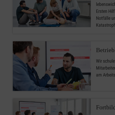
lebenswic
Ersten Hilfe
Notfälle u
Katastro
Betrieb
Wir schule
Mitarbeiter
am Arbeit
Fortbil