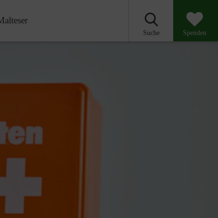
Malteser
Suche
Spenden