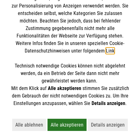
zur Personalisierung von Anzeigen verwendet werden. Sie
IBAN: DE10 3706 0120 1201 2000 12
entscheiden selbst, welche Kategorien Sie zulassen
BIC: GENODED 1PA7
möchten. Beachten Sie jedoch, dass bei fehlender
Zustimmung gegebenenfalls nicht mehr alle
Funktionalitäten der Webseite zur Verfügung stehen.
Weitere Infos finden Sie in unseren speziellen Cookie-
Datenschutzhinweisen unter folgendem
Link
.
Technisch notwendige Cookies können nicht abgelehnt
werden, da ein Betrieb der Seite dann nicht mehr
gewährleistet werden kann.
Newsletter abonnieren
Mit dem Klick auf
Alle akzeptieren
stimmen Sie zusätzlich
dem Gebrauch der nicht notwendigen Cookies zu. Um Ihre
Einstellungen anzupassen, wählen Sie
Details anzeigen
.
Cookies verwalten
|
AGB
|
Impressum
|
Datenschutz
|
Barrierefreiheit
|
Kontakt
|
Sharepoint
|
Mediathek
Alle ablehnen
Alle akzeptieren
Details anzeigen
Lehnt alle nicht-essentiellen Cookies ab
Akzeptiert alle Cookies einschließl
Öffnet detaillie