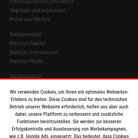
Freiwilligendienst (FSJ/BFD)
Angebote und Leistungen
Presse und Medien
Malteserorden
Malteser Jugend
Malteser International
Malteser Werke
Nachhaltigkeit
Prävention
Wir verwenden Cookies, um Ihnen ein optimales Webseiten-
Compliance
Erlebnis zu bieten. Diese Cookies sind für den technischen
Transparenz
Betrieb unserer Webseite erforderlich, helfen uns aber auch
Spenden und Helfen
dabei, unsere Plattform zu verbessern und zusätzliche
Funktionen bereitzustellen. Sie werden zur besseren
Spendenkonto
Erfolgskontrolle und Aussteuerung von Werbekampagnen,
wie z.B. Google Ads, eingesetzt. Das bedeutet, dass Cookies
Empfänger: Malteser Hilfsdienst e.V.