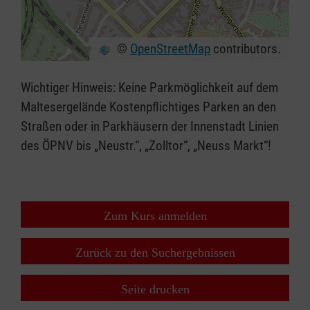
©
OpenStreetMap
contributors.
+
−
Wichtiger Hinweis: Keine Parkmöglichkeit auf dem
⇧
Maltesergelände Kostenpflichtiges Parken an den
Straßen oder in Parkhäusern der Innenstadt Linien
des ÖPNV bis „Neustr.“, „Zolltor“, „Neuss Markt“!
Zum Kurs anmelden
Zurück zu den Suchergebnissen
Seite drucken