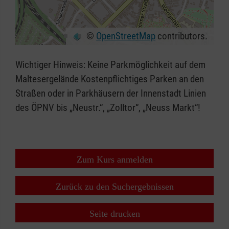
©
OpenStreetMap
contributors.
+
−
Wichtiger Hinweis: Keine Parkmöglichkeit auf dem
⇧
Maltesergelände Kostenpflichtiges Parken an den
Straßen oder in Parkhäusern der Innenstadt Linien
des ÖPNV bis „Neustr.“, „Zolltor“, „Neuss Markt“!
Zum Kurs anmelden
Zurück zu den Suchergebnissen
Seite drucken