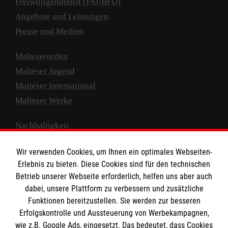
Freiwilligendienst (FSJ/BFD)
Angebote und Leistungen
Presse und Medien
Malteserorden
Malteser Jugend
Malteser International
Malteser Werke
Nachhaltigkeit
Prävention
Wir verwenden Cookies, um Ihnen ein optimales Webseiten-
Compliance
Erlebnis zu bieten. Diese Cookies sind für den technischen
Transparenz
Betrieb unserer Webseite erforderlich, helfen uns aber auch
Spenden und Helfen
dabei, unsere Plattform zu verbessern und zusätzliche
Funktionen bereitzustellen. Sie werden zur besseren
Spendenkonto
Erfolgskontrolle und Aussteuerung von Werbekampagnen,
wie z.B. Google Ads, eingesetzt. Das bedeutet, dass Cookies
Empfänger: Malteser Hilfsdienst e.V.