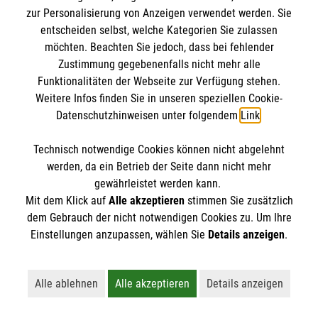
zur Personalisierung von Anzeigen verwendet werden. Sie
IBAN: DE10 3706 0120 1201 2000 12
entscheiden selbst, welche Kategorien Sie zulassen
BIC: GENODED 1PA7
möchten. Beachten Sie jedoch, dass bei fehlender
Zustimmung gegebenenfalls nicht mehr alle
Funktionalitäten der Webseite zur Verfügung stehen.
Weitere Infos finden Sie in unseren speziellen Cookie-
Datenschutzhinweisen unter folgendem
Link
.
Technisch notwendige Cookies können nicht abgelehnt
werden, da ein Betrieb der Seite dann nicht mehr
gewährleistet werden kann.
Newsletter abonnieren
Mit dem Klick auf
Alle akzeptieren
stimmen Sie zusätzlich
dem Gebrauch der nicht notwendigen Cookies zu. Um Ihre
Einstellungen anzupassen, wählen Sie
Details anzeigen
.
Cookies verwalten
|
AGB
|
Impressum
|
Datenschutz
|
Barrierefreiheit
|
Kontakt
|
Sharepoint
|
Mediathek
Alle ablehnen
Alle akzeptieren
Details anzeigen
Lehnt alle nicht-essentiellen Cookies ab
Akzeptiert alle Cookies einschließl
Öffnet detaillie