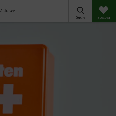
Malteser
Suche
Spenden