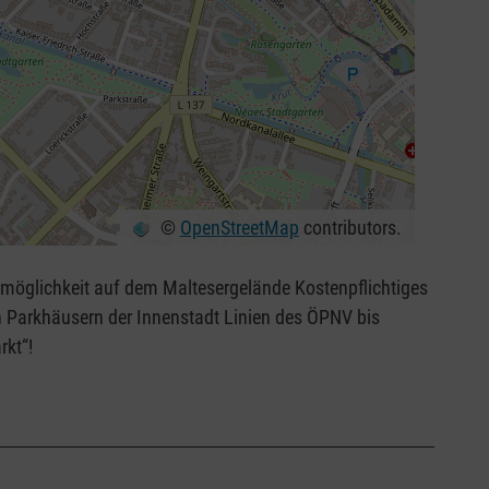
©
OpenStreetMap
contributors.
hkeit auf dem Maltesergelände Kostenpflichtiges
ern der Innenstadt Linien des ÖPNV bis
rkt“!