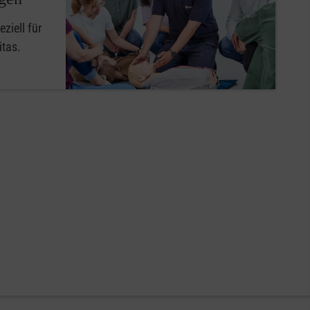
ziell für
itas.