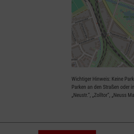
+
−
Wichtiger Hinweis: Keine Parkmöglic
⇧
Parken an den Straßen oder in Parkhäus
„Neustr.“, „Zolltor“, „Neuss Ma