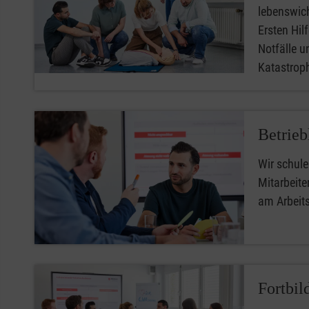
lebenswic
Ersten Hilfe
Notfälle u
Katastro
Betrieb
Wir schule
Mitarbeiter
am Arbeit
Fortbil