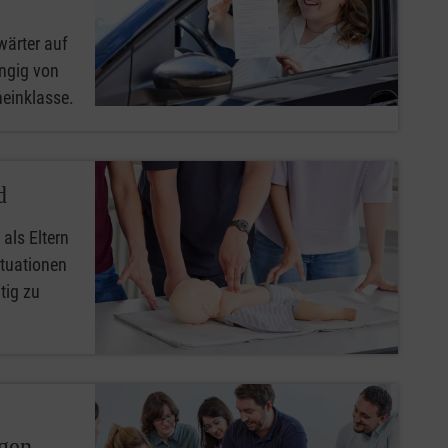
wärter auf
ngig von
heinklasse.
d
 als Eltern
ituationen
tig zu
ngen