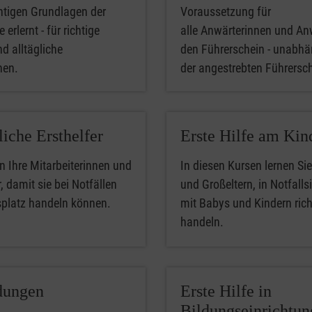
htigen Grundlagen der
Voraussetzung für
 erlernt - für richtige
alle Anwärterinnen und An
nd alltägliche
den Führerschein - unabhä
phen.
der angestrebten Führersc
liche Ersthelfer
Erste Hilfe am Kin
n Ihre Mitarbeiterinnen und
In diesen Kursen lernen Sie
, damit sie bei Notfällen
und Großeltern, in Notfalls
splatz handeln können.
mit Babys und Kindern rich
handeln.
dungen
Erste Hilfe in
Bildungseinrichtu