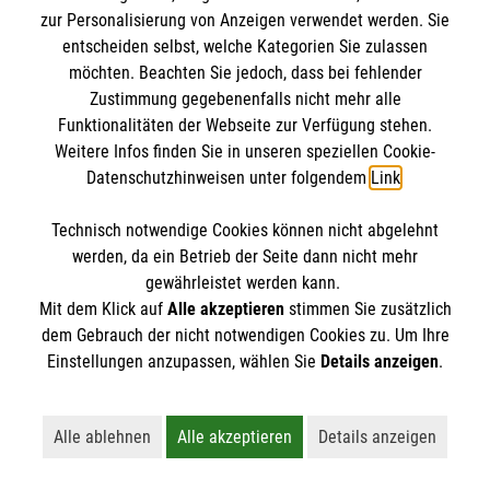
zur Personalisierung von Anzeigen verwendet werden. Sie
IBAN: DE10 3706 0120 1201 2000 12
entscheiden selbst, welche Kategorien Sie zulassen
BIC: GENODED 1PA7
möchten. Beachten Sie jedoch, dass bei fehlender
Zustimmung gegebenenfalls nicht mehr alle
Funktionalitäten der Webseite zur Verfügung stehen.
Weitere Infos finden Sie in unseren speziellen Cookie-
Datenschutzhinweisen unter folgendem
Link
.
Technisch notwendige Cookies können nicht abgelehnt
werden, da ein Betrieb der Seite dann nicht mehr
gewährleistet werden kann.
Newsletter abonnieren
Mit dem Klick auf
Alle akzeptieren
stimmen Sie zusätzlich
dem Gebrauch der nicht notwendigen Cookies zu. Um Ihre
Einstellungen anzupassen, wählen Sie
Details anzeigen
.
Cookies verwalten
|
AGB
|
Impressum
|
Datenschutz
|
Barrierefreiheit
|
Kontakt
|
Sharepoint
|
Mediathek
Alle ablehnen
Alle akzeptieren
Details anzeigen
Lehnt alle nicht-essentiellen Cookies ab
Akzeptiert alle Cookies einschließl
Öffnet detaillie