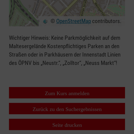
©
OpenStreetMap
contributors.
+
−
Wichtiger Hinweis: Keine Parkmöglichkeit auf dem
⇧
Maltesergelände Kostenpflichtiges Parken an den
Straßen oder in Parkhäusern der Innenstadt Linien
des ÖPNV bis „Neustr.“, „Zolltor“, „Neuss Markt“!
Zum Kurs anmelden
Zurück zu den Suchergebnissen
Seite drucken