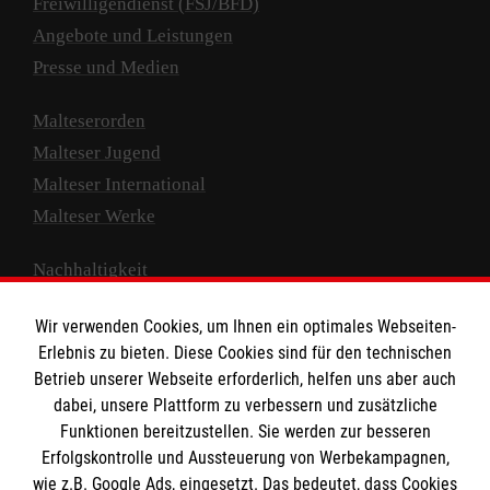
Freiwilligendienst (FSJ/BFD)
Angebote und Leistungen
Presse und Medien
Malteserorden
Malteser Jugend
Malteser International
Malteser Werke
Nachhaltigkeit
Prävention
Wir verwenden Cookies, um Ihnen ein optimales Webseiten-
Compliance
Erlebnis zu bieten. Diese Cookies sind für den technischen
Transparenz
Betrieb unserer Webseite erforderlich, helfen uns aber auch
Spenden und Helfen
dabei, unsere Plattform zu verbessern und zusätzliche
Funktionen bereitzustellen. Sie werden zur besseren
Spendenkonto
Erfolgskontrolle und Aussteuerung von Werbekampagnen,
wie z.B. Google Ads, eingesetzt. Das bedeutet, dass Cookies
Empfänger: Malteser Hilfsdienst e.V.