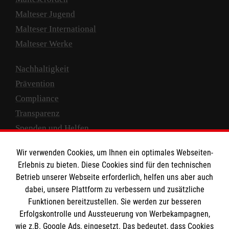
Malteser Jugend
Malteser International
Malteser Werke
Nachhaltigkeit
Prävention
Compliance
Transparenz
Spenden und Helfen
Spendenkonto
Wir verwenden Cookies, um Ihnen ein optimales Webseiten-
Erlebnis zu bieten. Diese Cookies sind für den technischen
Empfänger: Malteser Hilfsdienst e.V.
Betrieb unserer Webseite erforderlich, helfen uns aber auch
IBAN: DE10 3706 0120 1201 2000 12
dabei, unsere Plattform zu verbessern und zusätzliche
BIC: GENODED 1PA7
Funktionen bereitzustellen. Sie werden zur besseren
Erfolgskontrolle und Aussteuerung von Werbekampagnen,
wie z.B. Google Ads, eingesetzt. Das bedeutet, dass Cookies