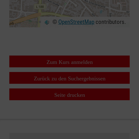
©
OpenStreetMap
contributors.
+
−
⇧
Zum Kurs anmelden
Zurück zu den Suchergebnissen
Seite drucken