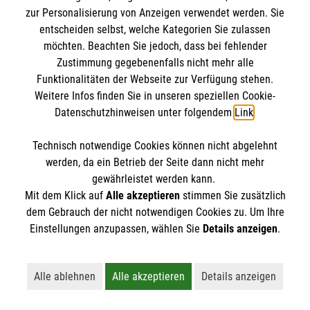
zur Personalisierung von Anzeigen verwendet werden. Sie
entscheiden selbst, welche Kategorien Sie zulassen
möchten. Beachten Sie jedoch, dass bei fehlender
Zustimmung gegebenenfalls nicht mehr alle
Funktionalitäten der Webseite zur Verfügung stehen.
Weitere Infos finden Sie in unseren speziellen Cookie-
Newsletter abonnieren
Datenschutzhinweisen unter folgendem
Link
.
Technisch notwendige Cookies können nicht abgelehnt
Cookies verwalten
|
AGB
|
Impressum
|
Datenschutz
|
werden, da ein Betrieb der Seite dann nicht mehr
Barrierefreiheit
|
Kontakt
|
Sharepoint
|
Mediathek
gewährleistet werden kann.
Mit dem Klick auf
Alle akzeptieren
stimmen Sie zusätzlich
dem Gebrauch der nicht notwendigen Cookies zu. Um Ihre
Einstellungen anzupassen, wählen Sie
Details anzeigen
.
Alle ablehnen
Alle akzeptieren
Details anzeigen
Lehnt alle nicht-essentiellen Cookies ab
Akzeptiert alle Cookies einschließl
Öffnet detaillie