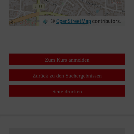
©
OpenStreetMap
contributors.
+
−
⇧
Zum Kurs anmelden
Zurück zu den Suchergebnissen
Seite drucken