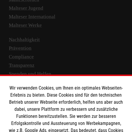
Malteser Jugend
Malteser International
Malteser Werke
Nachhaltigkeit
Prävention
Compliance
Transparenz
Spenden und Helfen
Spendenkonto
Wir verwenden Cookies, um Ihnen ein optimales Webseiten-
Erlebnis zu bieten. Diese Cookies sind für den technischen
Empfänger: Malteser Hilfsdienst e.V.
Betrieb unserer Webseite erforderlich, helfen uns aber auch
IBAN: DE10 3706 0120 1201 2000 12
dabei, unsere Plattform zu verbessern und zusätzliche
BIC: GENODED 1PA7
Funktionen bereitzustellen. Sie werden zur besseren
Erfolgskontrolle und Aussteuerung von Werbekampagnen,
wie z.B. Google Ads, eingesetzt. Das bedeutet, dass Cookies