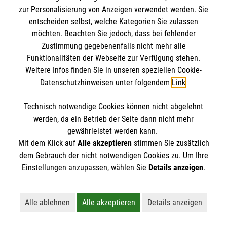
zur Personalisierung von Anzeigen verwendet werden. Sie
entscheiden selbst, welche Kategorien Sie zulassen
möchten. Beachten Sie jedoch, dass bei fehlender
Zustimmung gegebenenfalls nicht mehr alle
Funktionalitäten der Webseite zur Verfügung stehen.
Weitere Infos finden Sie in unseren speziellen Cookie-
Newsletter abonnieren
Datenschutzhinweisen unter folgendem
Link
.
Technisch notwendige Cookies können nicht abgelehnt
Cookies verwalten
|
AGB
|
Impressum
|
Datenschutz
|
werden, da ein Betrieb der Seite dann nicht mehr
Barrierefreiheit
|
Kontakt
|
Sharepoint
|
Mediathek
gewährleistet werden kann.
Mit dem Klick auf
Alle akzeptieren
stimmen Sie zusätzlich
dem Gebrauch der nicht notwendigen Cookies zu. Um Ihre
Einstellungen anzupassen, wählen Sie
Details anzeigen
.
Alle ablehnen
Alle akzeptieren
Details anzeigen
Lehnt alle nicht-essentiellen Cookies ab
Akzeptiert alle Cookies einschließl
Öffnet detaillie