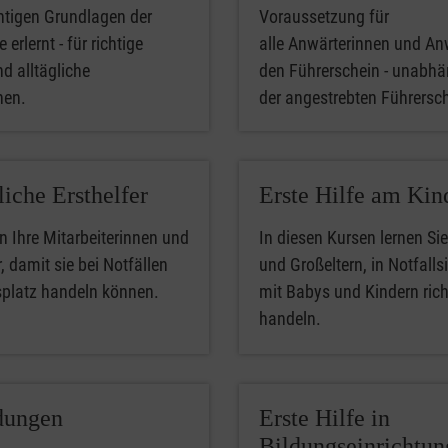
htigen Grundlagen der
Voraussetzung für
 erlernt - für richtige
alle Anwärterinnen und An
nd alltägliche
den Führerschein - unabhä
phen.
der angestrebten Führersc
liche Ersthelfer
Erste Hilfe am Kin
n Ihre Mitarbeiterinnen und
In diesen Kursen lernen Sie
, damit sie bei Notfällen
und Großeltern, in Notfalls
splatz handeln können.
mit Babys und Kindern rich
handeln.
dungen
Erste Hilfe in
Bildungseinrichtu