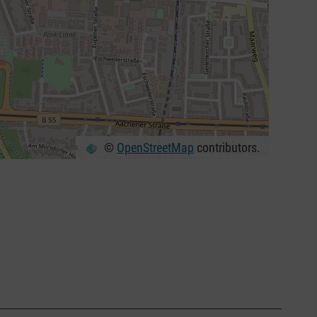
©
OpenStreetMap
contributors.