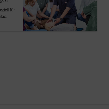
ziell für
itas.