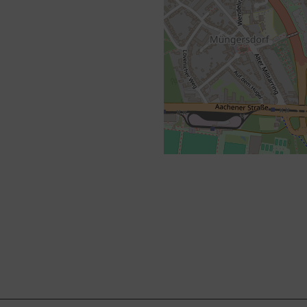
+
−
⇧