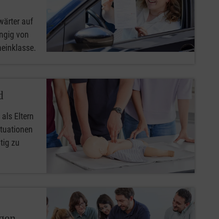
wärter auf
ngig von
heinklasse.
d
 als Eltern
ituationen
tig zu
ngen