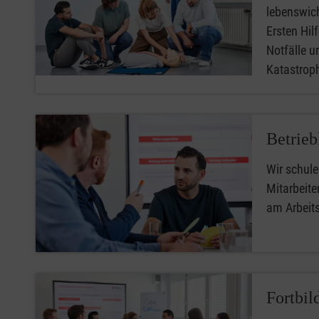
lebenswic
Ersten Hilfe
Notfälle u
Katastro
Betrieb
Wir schule
Mitarbeiter
am Arbeit
Fortbil