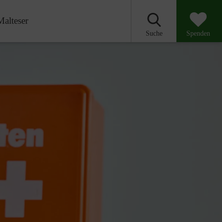
Malteser
Suche
Spenden