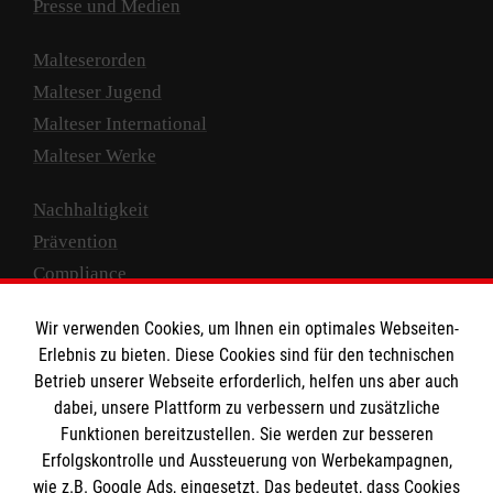
Presse und Medien
Malteserorden
Malteser Jugend
Malteser International
Malteser Werke
Nachhaltigkeit
Prävention
Compliance
Transparenz
Wir verwenden Cookies, um Ihnen ein optimales Webseiten-
Spenden und Helfen
Erlebnis zu bieten. Diese Cookies sind für den technischen
Betrieb unserer Webseite erforderlich, helfen uns aber auch
Spendenkonto
dabei, unsere Plattform zu verbessern und zusätzliche
Empfänger: Malteser Hilfsdienst e.V.
Funktionen bereitzustellen. Sie werden zur besseren
IBAN: DE10 3706 0120 1201 2000 12
Erfolgskontrolle und Aussteuerung von Werbekampagnen,
wie z.B. Google Ads, eingesetzt. Das bedeutet, dass Cookies
BIC: GENODED 1PA7