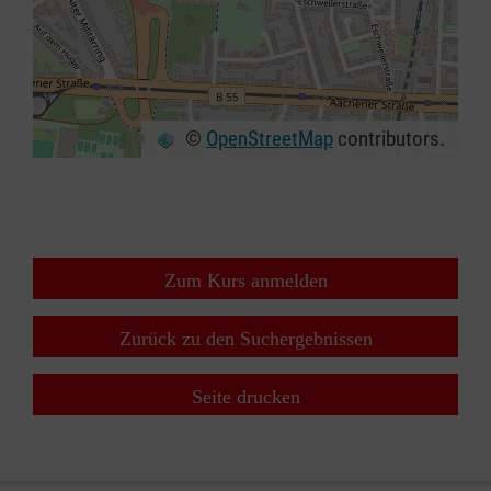
©
OpenStreetMap
contributors.
+
−
⇧
Zum Kurs anmelden
Zurück zu den Suchergebnissen
Seite drucken