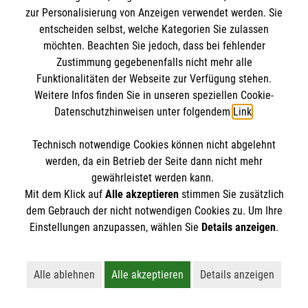
zur Personalisierung von Anzeigen verwendet werden. Sie
entscheiden selbst, welche Kategorien Sie zulassen
möchten. Beachten Sie jedoch, dass bei fehlender
Zustimmung gegebenenfalls nicht mehr alle
Funktionalitäten der Webseite zur Verfügung stehen.
Weitere Infos finden Sie in unseren speziellen Cookie-
Datenschutzhinweisen unter folgendem
Link
.
Technisch notwendige Cookies können nicht abgelehnt
Newsletter abonnieren
werden, da ein Betrieb der Seite dann nicht mehr
gewährleistet werden kann.
Cookies verwalten
|
AGB
|
Impressum
|
Datenschutz
|
Mit dem Klick auf
Alle akzeptieren
stimmen Sie zusätzlich
dem Gebrauch der nicht notwendigen Cookies zu. Um Ihre
Barrierefreiheit
|
Kontakt
|
Sharepoint
|
Mediathek
Einstellungen anzupassen, wählen Sie
Details anzeigen
.
Alle ablehnen
Alle akzeptieren
Details anzeigen
Lehnt alle nicht-essentiellen Cookies ab
Akzeptiert alle Cookies einschließl
Öffnet detaillie