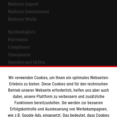
Malteser Jugend
Malteser International
Malteser Werke
Nachhaltigkeit
Prävention
Compliance
Transparenz
Spenden und Helfen
Spendenkonto
Wir verwenden Cookies, um Ihnen ein optimales Webseiten-
Empfänger: Malteser Hilfsdienst e.V.
Erlebnis zu bieten. Diese Cookies sind für den technischen
Betrieb unserer Webseite erforderlich, helfen uns aber auch
IBAN: DE10 3706 0120 1201 2000 12
dabei, unsere Plattform zu verbessern und zusätzliche
BIC: GENODED 1PA7
Funktionen bereitzustellen. Sie werden zur besseren
Erfolgskontrolle und Aussteuerung von Werbekampagnen,
wie z.B. Google Ads, eingesetzt. Das bedeutet, dass Cookies