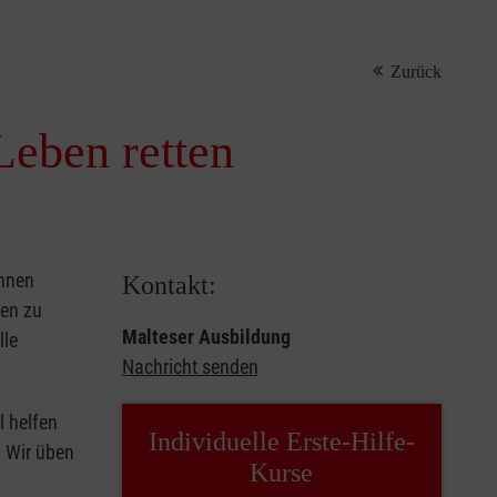
Zurück
Leben retten
önnen
Kontakt:
sen zu
Malteser Ausbildung
lle
Nachricht senden
l helfen
Individuelle Erste-Hilfe-
. Wir üben
Kurse