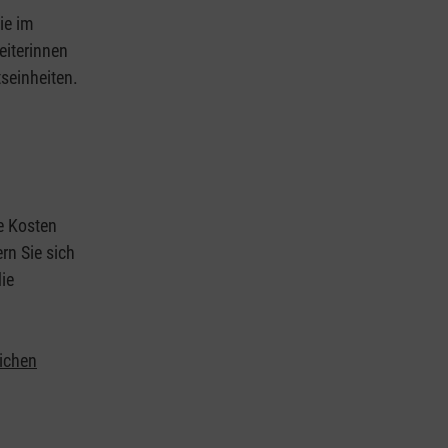
ie im
eiterinnen
tseinheiten.
ie Kosten
rn Sie sich
ie
lichen