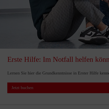
Erste Hilfe: Im Notfall helfen kön
Lernen Sie hier die Grundkenntnisse in Erster Hilfe ken
Jetzt buchen