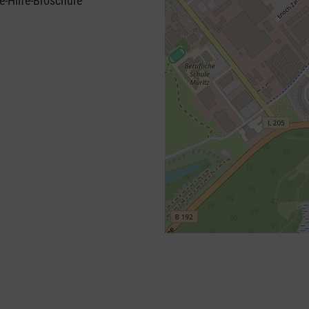
e-Hilfe-Broschüre
+
−
⇧