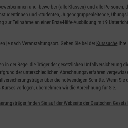
nbewerberinnen und -bewerber (alle Klassen) und alle Personen, d
zinstudentinnen und -studenten, Jugendgruppenleitende, Übungsl
ng zur Teilnahme an einer Erste-Hilfe-Ausbildung mit 9 Unterrich
eren je nach Veranstaltungsort. Geben Sie bei der
Kurssuche
Ihre
.
en in der Regel die Träger der gesetzlichen Unfallversicherung d
 Aufgrund der unterschiedlichen Abrechnungsverfahren vergewisse
allversicherungsträger über die notwendigen Schritte. Wenn Sie d
s Kurses vorlegen, übernehmen wir die Abrechnung für Sie.
herungsträger finden Sie auf der Webseite der Deutschen Gesetz