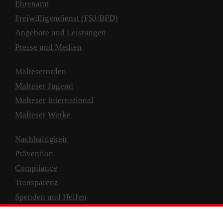
Ehrenamt
Freiwilligendienst (FSJ/BFD)
Angebote und Leistungen
Presse und Medien
Malteserorden
Malteser Jugend
Malteser International
Malteser Werke
Nachhaltigkeit
Prävention
Compliance
Transparenz
Spenden und Helfen
Spendenkonto