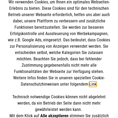
Wir verwenden Cookies, um Ihnen ein optimales Webseiten-
Empfänger: Malteser Hilfsdienst e.V.
Erlebnis zu bieten. Diese Cookies sind für den technischen
Betrieb unserer Webseite erforderlich, helfen uns aber auch
IBAN: DE10 3706 0120 1201 2000 12
dabei, unsere Plattform zu verbessern und zusätzliche
BIC: GENODED 1PA7
Funktionen bereitzustellen. Sie werden zur besseren
Erfolgskontrolle und Aussteuerung von Werbekampagnen,
wie z.B. Google Ads, eingesetzt. Das bedeutet, dass Cookies
zur Personalisierung von Anzeigen verwendet werden. Sie
entscheiden selbst, welche Kategorien Sie zulassen
möchten. Beachten Sie jedoch, dass bei fehlender
Zustimmung gegebenenfalls nicht mehr alle
Funktionalitäten der Webseite zur Verfügung stehen.
Weitere Infos finden Sie in unseren speziellen Cookie-
Newsletter abonnieren
Datenschutzhinweisen unter folgendem
Link
.
Technisch notwendige Cookies können nicht abgelehnt
Cookies verwalten
|
AGB
|
Impressum
|
Datenschutz
|
werden, da ein Betrieb der Seite dann nicht mehr
Barrierefreiheit
|
Kontakt
|
Sharepoint
|
Mediathek
gewährleistet werden kann.
Mit dem Klick auf
Alle akzeptieren
stimmen Sie zusätzlich