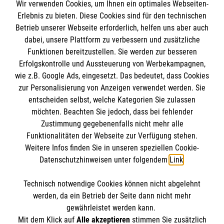
Wir verwenden Cookies, um Ihnen ein optimales Webseiten-
Empfänger: Malteser Hilfsdienst e.V.
Erlebnis zu bieten. Diese Cookies sind für den technischen
Betrieb unserer Webseite erforderlich, helfen uns aber auch
IBAN: DE10 3706 0120 1201 2000 12
dabei, unsere Plattform zu verbessern und zusätzliche
BIC: GENODED 1PA7
Funktionen bereitzustellen. Sie werden zur besseren
Erfolgskontrolle und Aussteuerung von Werbekampagnen,
wie z.B. Google Ads, eingesetzt. Das bedeutet, dass Cookies
zur Personalisierung von Anzeigen verwendet werden. Sie
entscheiden selbst, welche Kategorien Sie zulassen
möchten. Beachten Sie jedoch, dass bei fehlender
Zustimmung gegebenenfalls nicht mehr alle
Funktionalitäten der Webseite zur Verfügung stehen.
Weitere Infos finden Sie in unseren speziellen Cookie-
Newsletter abonnieren
Datenschutzhinweisen unter folgendem
Link
.
Technisch notwendige Cookies können nicht abgelehnt
Cookies verwalten
|
AGB
|
Impressum
|
Datenschutz
|
werden, da ein Betrieb der Seite dann nicht mehr
Barrierefreiheit
|
Kontakt
|
Sharepoint
|
Mediathek
gewährleistet werden kann.
Mit dem Klick auf
Alle akzeptieren
stimmen Sie zusätzlich