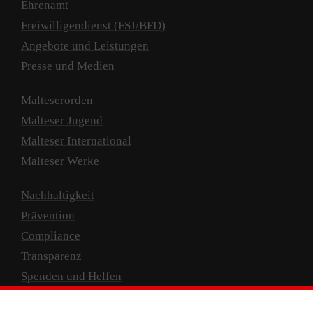
Ehrenamt
Freiwilligendienst (FSJ/BFD)
Angebote und Leistungen
Presse und Medien
Malteserorden
Malteser Jugend
Malteser International
Malteser Werke
Nachhaltigkeit
Prävention
Compliance
Transparenz
Spenden und Helfen
Spendenkonto