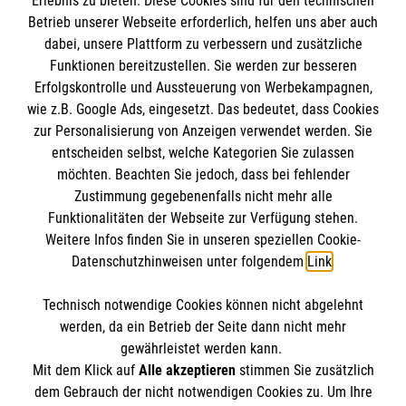
Erlebnis zu bieten. Diese Cookies sind für den technischen
Betrieb unserer Webseite erforderlich, helfen uns aber auch
IBAN: DE10 3706 0120 1201 2000 12
dabei, unsere Plattform zu verbessern und zusätzliche
BIC: GENODED 1PA7
Funktionen bereitzustellen. Sie werden zur besseren
Erfolgskontrolle und Aussteuerung von Werbekampagnen,
wie z.B. Google Ads, eingesetzt. Das bedeutet, dass Cookies
zur Personalisierung von Anzeigen verwendet werden. Sie
entscheiden selbst, welche Kategorien Sie zulassen
möchten. Beachten Sie jedoch, dass bei fehlender
Zustimmung gegebenenfalls nicht mehr alle
Funktionalitäten der Webseite zur Verfügung stehen.
Weitere Infos finden Sie in unseren speziellen Cookie-
Newsletter abonnieren
Datenschutzhinweisen unter folgendem
Link
.
Technisch notwendige Cookies können nicht abgelehnt
Cookies verwalten
|
AGB
|
Impressum
|
Datenschutz
|
werden, da ein Betrieb der Seite dann nicht mehr
Barrierefreiheit
|
Kontakt
|
Sharepoint
|
Mediathek
gewährleistet werden kann.
Mit dem Klick auf
Alle akzeptieren
stimmen Sie zusätzlich
dem Gebrauch der nicht notwendigen Cookies zu. Um Ihre