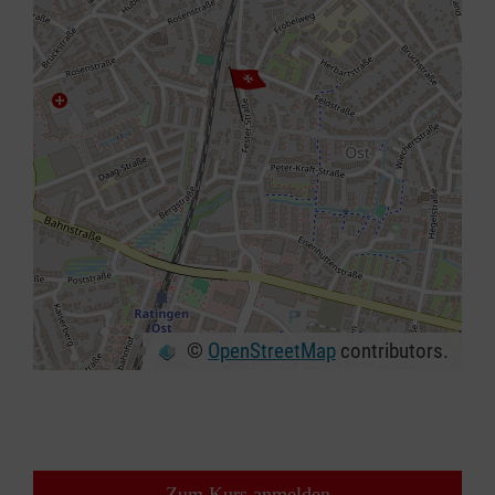
©
OpenStreetMap
contributors.
+
−
⇧
Zum Kurs anmelden