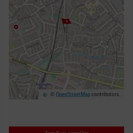
©
OpenStreetMap
contributors.
+
−
⇧
Zum Kurs anmelden