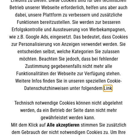
Erlebnis zu bieten. Diese Cookies sind für den technischen
Betrieb unserer Webseite erforderlich, helfen uns aber auch
IBAN: DE10 3706 0120 1201 2000 12
dabei, unsere Plattform zu verbessern und zusätzliche
BIC: GENODED 1PA7
Funktionen bereitzustellen. Sie werden zur besseren
Erfolgskontrolle und Aussteuerung von Werbekampagnen,
wie z.B. Google Ads, eingesetzt. Das bedeutet, dass Cookies
zur Personalisierung von Anzeigen verwendet werden. Sie
entscheiden selbst, welche Kategorien Sie zulassen
möchten. Beachten Sie jedoch, dass bei fehlender
Zustimmung gegebenenfalls nicht mehr alle
Funktionalitäten der Webseite zur Verfügung stehen.
Weitere Infos finden Sie in unseren speziellen Cookie-
Newsletter abonnieren
Datenschutzhinweisen unter folgendem
Link
.
Technisch notwendige Cookies können nicht abgelehnt
Cookies verwalten
|
AGB
|
Impressum
|
Datenschutz
|
werden, da ein Betrieb der Seite dann nicht mehr
Barrierefreiheit
|
Kontakt
|
Sharepoint
|
Mediathek
gewährleistet werden kann.
Mit dem Klick auf
Alle akzeptieren
stimmen Sie zusätzlich
dem Gebrauch der nicht notwendigen Cookies zu. Um Ihre