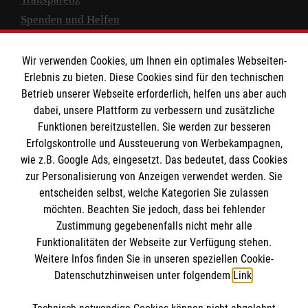
Spenden und Helfen
Spendenkonto
Wir verwenden Cookies, um Ihnen ein optimales Webseiten-
Empfänger: Malteser Hilfsdienst e.V.
Erlebnis zu bieten. Diese Cookies sind für den technischen
Betrieb unserer Webseite erforderlich, helfen uns aber auch
IBAN: DE10 3706 0120 1201 2000 12
dabei, unsere Plattform zu verbessern und zusätzliche
BIC: GENODED 1PA7
Funktionen bereitzustellen. Sie werden zur besseren
Erfolgskontrolle und Aussteuerung von Werbekampagnen,
wie z.B. Google Ads, eingesetzt. Das bedeutet, dass Cookies
zur Personalisierung von Anzeigen verwendet werden. Sie
entscheiden selbst, welche Kategorien Sie zulassen
möchten. Beachten Sie jedoch, dass bei fehlender
Zustimmung gegebenenfalls nicht mehr alle
Funktionalitäten der Webseite zur Verfügung stehen.
Weitere Infos finden Sie in unseren speziellen Cookie-
Newsletter abonnieren
Datenschutzhinweisen unter folgendem
Link
.