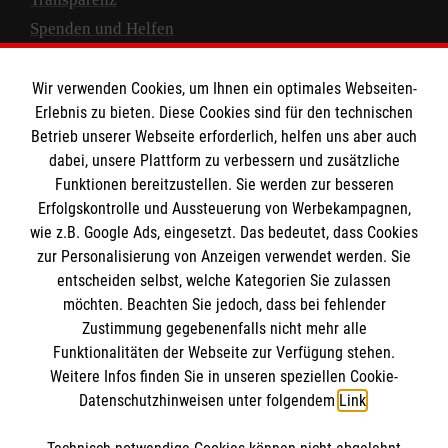
Spenden und Helfen
Spendenkonto
Wir verwenden Cookies, um Ihnen ein optimales Webseiten-
Empfänger: Malteser Hilfsdienst e.V.
Erlebnis zu bieten. Diese Cookies sind für den technischen
Betrieb unserer Webseite erforderlich, helfen uns aber auch
IBAN: DE10 3706 0120 1201 2000 12
dabei, unsere Plattform zu verbessern und zusätzliche
BIC: GENODED 1PA7
Funktionen bereitzustellen. Sie werden zur besseren
Erfolgskontrolle und Aussteuerung von Werbekampagnen,
wie z.B. Google Ads, eingesetzt. Das bedeutet, dass Cookies
zur Personalisierung von Anzeigen verwendet werden. Sie
entscheiden selbst, welche Kategorien Sie zulassen
möchten. Beachten Sie jedoch, dass bei fehlender
Zustimmung gegebenenfalls nicht mehr alle
Funktionalitäten der Webseite zur Verfügung stehen.
Weitere Infos finden Sie in unseren speziellen Cookie-
Newsletter abonnieren
Datenschutzhinweisen unter folgendem
Link
.